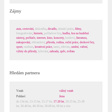
Zájmy
auta
,
cestování
,
diskotéka
,
divadlo
,
domácí práce
,
filmy
,
fotografování
,
historie
,
počítačové hry
,
hudba
,
hra na hudební
nástroj
,
počítače, internet
,
kino
,
koncerty
,
kutilství
,
literatura
,
nakupování
,
sběratelství
,
příroda
,
rodina
,
ruční práce
,
deskové hry
,
sport
,
studium
,
kreativní práce
,
tanec
,
televize
,
umění
,
vaření
,
výlety do přírody
,
lyžování
,
zahrada
,
zpěv
,
zvířata
Hledám partnera
Vztah
vážný vztah
Pohlaví
žena
do 13ti let,
13-15 let
,
15-17 let
,
17-20 let
,
20-25 let
,
25-30
let
,
30-40 let
,
40-50 let
,
50-60 let
,
60 let a více