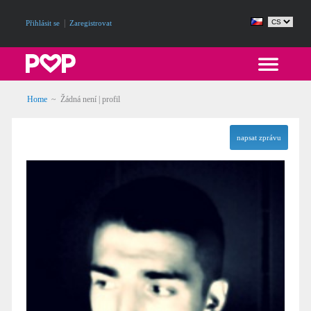
|
Přihlásit se
Zaregistrovat
Home
~ Žádná není | profil
napsat zprávu