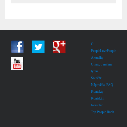
O
PeopleLovePeople
Aktuality
O nás, o našem
týmu
Soutěže
Nápověda, FAQ
Kontakty
Kontaktní
formulář
Top People Rank