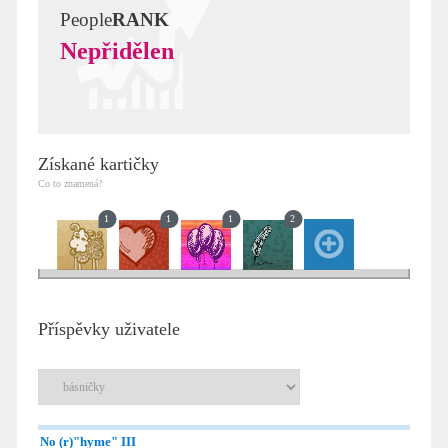
People
RANK
Nepřidělen
Získané kartičky
Co to znamená?
1
1
1
2
Příspěvky uživatele
No (r)"hyme" III