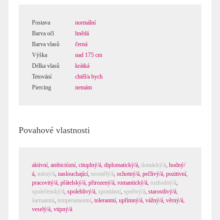
Ticho
Postava
normální
Barva očí
hnědá
Barva vlasů
černá
Výška
nad 175 cm
Délka vlasů
krátká
Tetování
chtěl/a bych
Piercing
nemám
Povahové vlastnosti
aktivní
,
ambiciózní
,
cituplný/á
,
diplomatický/á
,
domácký/á
,
hodný/
á
,
mírný/á
,
naslouchající
,
nesmělý/á
,
ochotný/á
,
pečlivý/á
,
pozitivní
,
pracovitý/á
,
přátelský/á
,
přirozený/á
,
romantický/á
,
rozhodný/á
,
společenský/á
,
spolehlivý/á
,
spontánní
,
spořivý/á
,
starostlivý/á
,
šarmantní
,
temperamentní
,
tolerantní
,
upřímný/á
,
vážný/á
,
věrný/á
,
veselý/á
,
vtipný/á