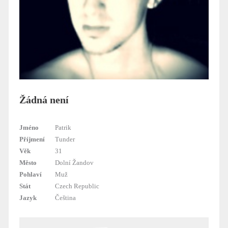
Žádná není
Jméno
Patrik
Příjmení
Tunder
Věk
31
Město
Dolní Žandov
Pohlaví
Muž
Stát
Czech Republic
Jazyk
Čeština