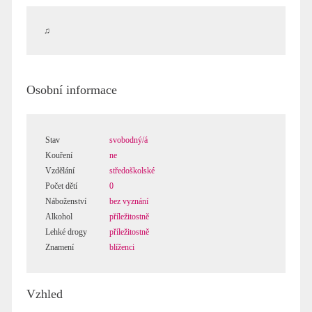
Neznámo kam...
Duha.
♫
Trosečník
Budu vám vyprávět příběh...
Osobní informace
Polibky věčnosti
Anděl
Sen...
Le Saint-Graal
Stav
svobodný/á
Kouření
ne
Vzdělání
středoškolské
Strom
Počet dětí
0
Podzim
Náboženství
bez vyznání
Čas života
Alkohol
příležitostně
Pohodička :D
Lehké drogy
příležitostně
Touha
Znamení
blíženci
Pocity
Vzhled
Na dobrou noc
Ráno