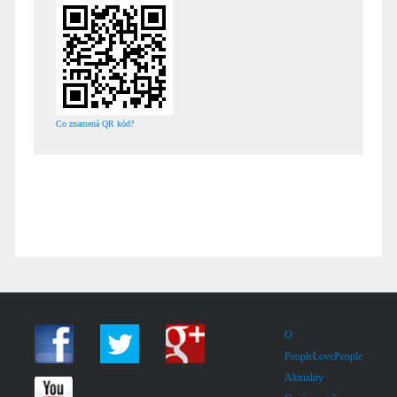
Co znamená QR kód?
O
PeopleLovePeople
Aktuality