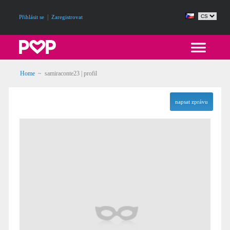
|
Přihlásit se
Zaregistrovat
Home
~ samiraconte23 | profil
napsat zprávu