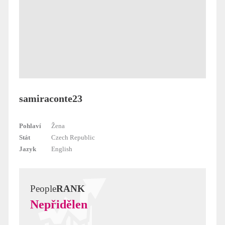
samiraconte23
Pohlaví
Žena
Stát
Czech Republic
Jazyk
English
People
RANK
Nepřidělen