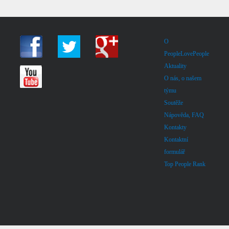
O
PeopleLovePeople
Aktuality
O nás, o našem
týmu
Soutěže
Nápověda, FAQ
Kontakty
Kontaktní
formulář
Top People Rank