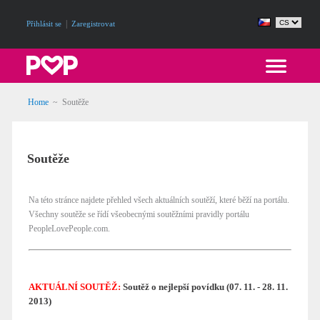
|
Přihlásit se
Zaregistrovat
Home
~
Soutěže
Soutěže
Na této stránce najdete přehled všech aktuálních soutěží, které běží na portálu.
Všechny soutěže se řídí všeobecnými soutěžními pravidly portálu
PeopleLovePeople.com.
AKTUÁLNÍ SOUTĚŽ:
Soutěž o nejlepší povídku (07. 11. - 28. 11.
2013)