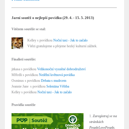
Jarní soutěž o nejlepší povídku (29. 4. - 15. 5. 2013)
Vítězem soutěže se stal:
Kelley s povídkou
Noční taxi - Jak to začalo
Vítězi gratulujeme a přejeme hezký kulturní zážitek.
Finalisti soutěže:
jitkasa s povídkou
Velikonoční vysněné dobrodružství
MHrdli s povídkou
Nedělní květnová povídka
Osminus s povídkou
Debata s mudrcem
Jeannie Jane s povídkou
Seleniina Věštba
Kelley s povídkou
Noční taxi - Jak to začalo
Pravidla soutěže
1.
Zaregistruj se na
stránkách
PeopleLovePeople.