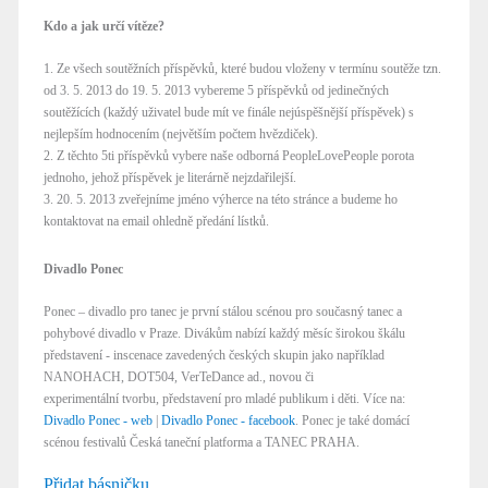
Kdo a jak určí vítěze?
1. Ze všech soutěžních příspěvků, které budou vloženy v termínu soutěže tzn.
od 3. 5. 2013 do 19. 5. 2013 vybereme 5 příspěvků od jedinečných
soutěžících (každý uživatel bude mít ve finále nejúspěšnější příspěvek) s
nejlepším hodnocením (největším počtem hvězdiček).
2. Z těchto 5ti příspěvků vybere naše odborná PeopleLovePeople porota
jednoho, jehož příspěvek je literárně nejzdařilejší.
3. 20. 5. 2013 zveřejníme jméno výherce na této stránce a budeme ho
kontaktovat na email ohledně předání lístků.
Divadlo Ponec
Ponec – divadlo pro tanec je první stálou scénou pro současný tanec a
pohybové divadlo v Praze. Divákům nabízí každý měsíc širokou škálu
představení - inscenace zavedených českých skupin jako například
NANOHACH, DOT504, VerTeDance ad., novou či
experimentální tvorbu, představení pro mladé publikum i děti. Více na:
Divadlo Ponec - web
|
Divadlo Ponec - facebook
. Ponec je také domácí
scénou festivalů Česká taneční platforma a TANEC PRAHA.
Přidat básničku