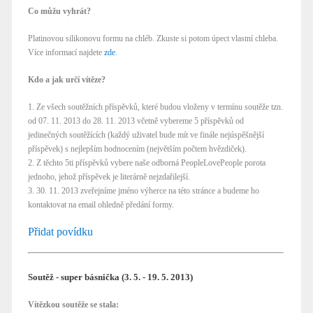
Co můžu vyhrát?
Platinovou silikonovu formu na chléb. Zkuste si potom úpect vlastní chleba.
Více informací najdete
zde
.
Kdo a jak určí vítěze?
1. Ze všech soutěžních příspěvků, které budou vloženy v termínu soutěže tzn.
od 07. 11. 2013 do 28. 11. 2013 včetně vybereme 5 příspěvků od
jedinečných soutěžících (každý uživatel bude mít ve finále nejúspěšnější
příspěvek) s nejlepším hodnocením (největším počtem hvězdiček).
2. Z těchto 5ti příspěvků vybere naše odborná PeopleLovePeople porota
jednoho, jehož příspěvek je literárně nejzdařilejší.
3. 30. 11. 2013 zveřejníme jméno výherce na této stránce a budeme ho
kontaktovat na email ohledně předání formy.
Přidat povídku
Soutěž - super básnička (3. 5. - 19. 5. 2013)
Vítězkou soutěže se stala: