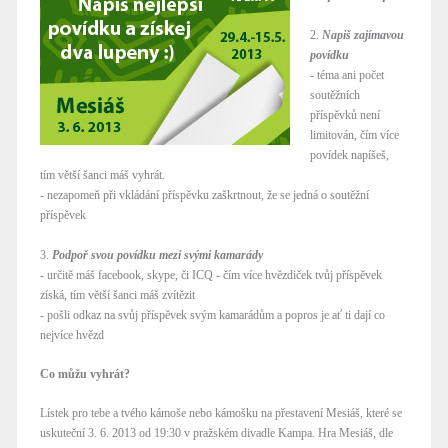
2.
Napiš zajímavou
povídku
- téma ani počet
soutěžních
příspěvků není
limitován, čím více
povídek napíšeš,
tím větší šanci máš vyhrát.
- nezapomeň při vkládání příspěvku zaškrtnout, že se jedná o soutěžní
příspěvek
3.
Podpoř svou povídku mezi svými kamarády
- určitě máš facebook, skype, či ICQ - čím více hvězdiček tvůj příspěvek
získá, tím větší šanci máš zvítězit
- pošli odkaz na svůj příspěvek svým kamarádům a popros je ať ti dají co
nejvíce hvězd
Co můžu vyhrát?
Lístek pro tebe a tvého kámoše nebo kámošku na přestavení Mesiáš, které se
uskuteční 3. 6. 2013 od 19:30 v pražském divadle Kampa. Hra Mesiáš, dle