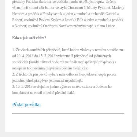
předlohy Patricka Barlowa, se dočkala mnoha úspěšných repríz. Určeno
všem, kteří si umí užít humor ve stylu Cimrmanů či Monty Pythonů. Marie (a
Herodes a pasáček a římský setník a jeden z mudrců a archanděl Gabriel a
Robert) ztvárněná Pavlem Krylem a Josef (a Bůh a jeden z mudrců a pasáček
a Norbert) ztvárněný Ondřejem Novákem známým např. z filmu Lidice.
Kdo a jak určí vítěze?
1. Ze všech soutěžních příspěvků, které budou vloženy v termínu soutěže tzn.
od 29. 4. 2013 do 15. 5. 2013 vybereme 5 příspěvků od jedinečných
soutěžících (každý uživatel bude mít ve finále nejúspěšnější příspěvek) s
nejlepším hodnocením (největším počtem hvězdiček).
2. Z těchto 5ti příspěvků vybere naše odborná PeopleLovePeople porota
jednoho, jehož příspěvek je literárně nejzdařilejší.
3. 16. 5. 2013 zveřejníme jméno výherce na této stránce a budeme ho
kontaktovat na email ohledně předání lístků.
Přidat povídku