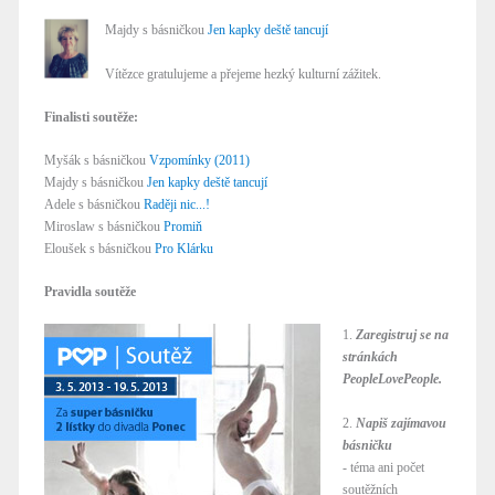
Majdy s básničkou
Jen kapky deště tancují
Vítězce gratulujeme a přejeme hezký kulturní zážitek.
Finalisti soutěže:
Myšák s básničkou
Vzpomínky (2011)
Majdy s básničkou
Jen kapky deště tancují
Adele s básničkou
Raději nic...!
Miroslaw s básničkou
Promiň
Eloušek s básničkou
Pro Klárku
Pravidla soutěže
1.
Zaregistruj se na
stránkách
PeopleLovePeople.
2.
Napiš zajímavou
básničku
- téma ani počet
soutěžních