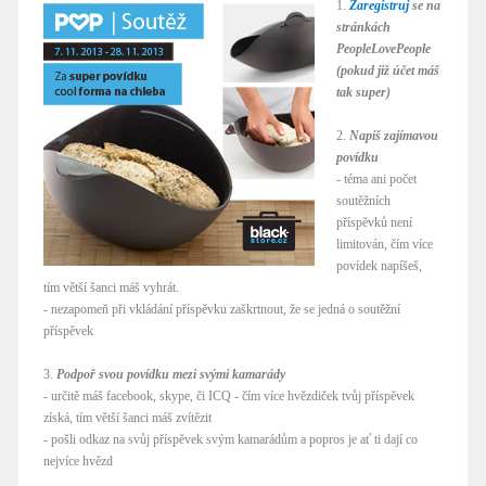
1.
Zaregistruj
se na
stránkách
PeopleLovePeople
(pokud již účet máš
tak super)
2.
Napiš zajímavou
povídku
- téma ani počet
soutěžních
příspěvků není
limitován, čím více
povídek napíšeš,
tím větší šanci máš vyhrát.
- nezapomeň při vkládání příspěvku zaškrtnout, že se jedná o soutěžní
příspěvek
3.
Podpoř svou povídku mezi svými kamarády
- určitě máš facebook, skype, či ICQ - čím více hvězdiček tvůj příspěvek
získá, tím větší šanci máš zvítězit
- pošli odkaz na svůj příspěvek svým kamarádům a popros je ať ti dají co
nejvíce hvězd