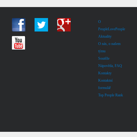
O
PeopleLovePeople
Aktuality
O nás, o našem
týmu
Soutěže
Nápověda, FAQ
Kontakty
Kontaktní
formulář
Top People Rank