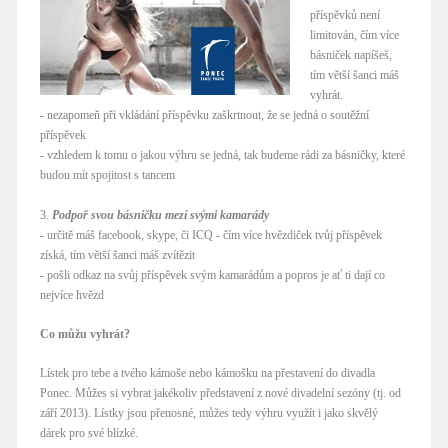
příspěvků není
limitován, čím více
básniček napíšeš,
tím větší šanci máš
vyhrát.
- nezapomeň při vkládání příspěvku zaškrtnout, že se jedná o soutěžní
příspěvek
- vzhledem k tomu o jakou výhru se jedná, tak budeme rádi za básničky, které
budou mít spojitost s tancem
3.
Podpoř svou básničku mezi svými kamarády
- určitě máš facebook, skype, či ICQ - čím více hvězdiček tvůj příspěvek
získá, tím větší šanci máš zvítězit
- pošli odkaz na svůj příspěvek svým kamarádům a popros je ať ti dají co
nejvíce hvězd
Co můžu vyhrát?
Lístek pro tebe a tvého kámoše nebo kámošku na přestavení do divadla
Ponec. Můžes si vybrat jakékoliv představení z nové divadelní sezóny (tj. od
září 2013). Lístky jsou přenosné, můžes tedy výhru využít i jako skvělý
dárek pro své blízké.