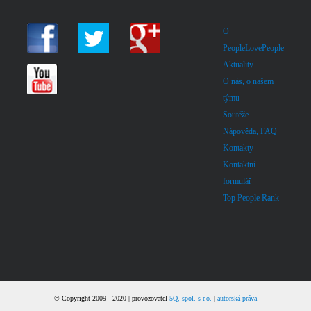
O
PeopleLovePeople
Aktuality
O nás, o našem
týmu
Soutěže
Nápověda, FAQ
Kontakty
Kontaktní
formulář
Top People Rank
© Copyright 2009 - 2020 | provozovatel
5Q, spol. s r.o.
|
autorská práva