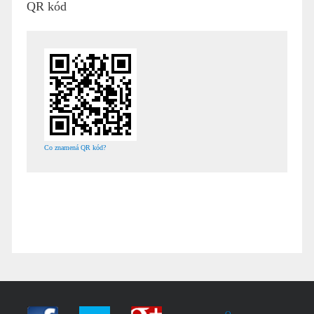
QR kód
Co znamená QR kód?