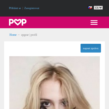
|
Přihlásit se
Zaregistrovat
Home
~ zpgear | profil
napsat zprávu