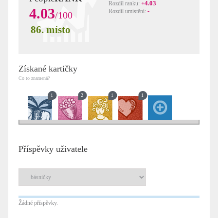
+4.03
Rozdíl ranku:
4.03
-
Rozdíl umístění:
/100
86. místo
Získané kartičky
Co to znamená?
1
2
1
1
Příspěvky uživatele
Žádné příspěvky.