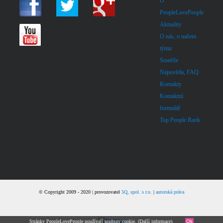
O
PeopleLovePeople
Aktuality
O nás, o našem
týmu
Soutěže
Nápověda, FAQ
Kontakty
Kontaktní
formulář
Top People Rank
© Copyright 2009 - 2020 | provozovatel
5Q, spol. s r.o.
|
autorská práva
Stránky PeopleLovePeople používají soubory cookie. (
Další informace
).
Ok