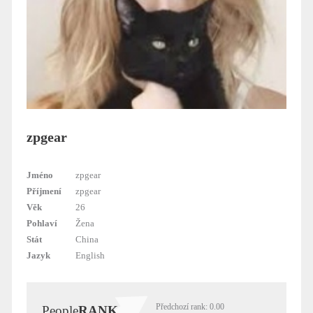
zpgear
Jméno
zpgear
Příjmení
zpgear
Věk
26
Pohlaví
Žena
Stát
China
Jazyk
English
Předchozí rank: 0.00
People
RANK