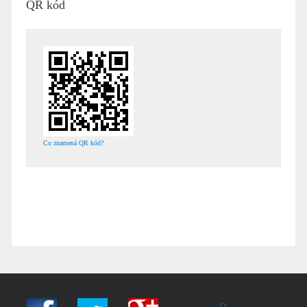
QR kód
Co znamená QR kód?
O