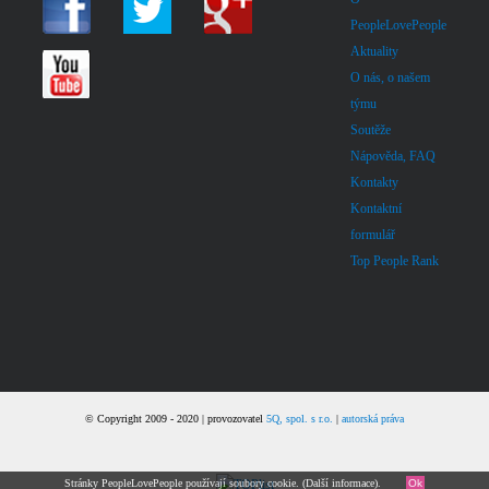
PeopleLovePeople
Aktuality
O nás, o našem
týmu
Soutěže
Nápověda, FAQ
Kontakty
Kontaktní
formulář
Top People Rank
© Copyright 2009 - 2020 | provozovatel
5Q, spol. s r.o.
|
autorská práva
Stránky PeopleLovePeople používají soubory cookie. (
Další informace
).
Ok