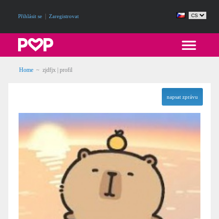
|
Přihlásit se
Zaregistrovat
Home
~ zjdfjx | profil
napsat zprávu