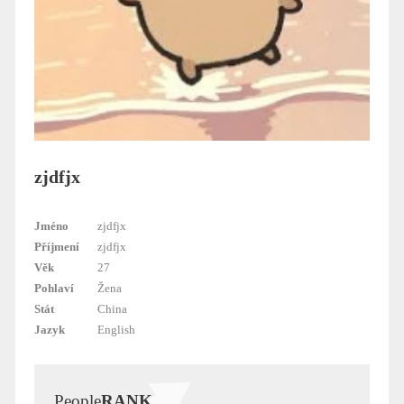
zjdfjx
Jméno
zjdfjx
Příjmení
zjdfjx
Věk
27
Pohlaví
Žena
Stát
China
Jazyk
English
People
RANK