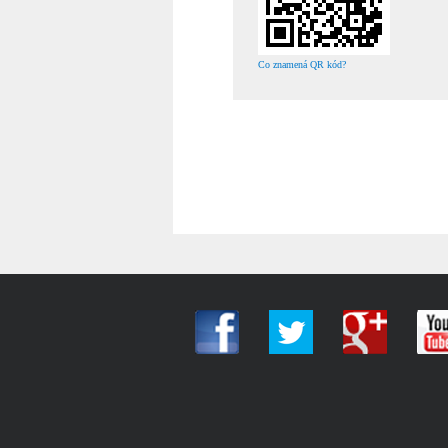
Co znamená QR kód?