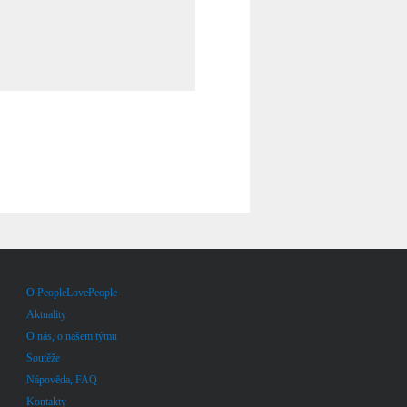
O PeopleLovePeople
Aktuality
O nás, o našem týmu
Soutěže
Nápověda, FAQ
Kontakty