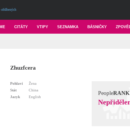
 oblíbených
ME
CITÁTY
VTIPY
SEZNAMKA
BÁSNIČKY
ZPOVĚ
Zhuzfcera
Pohlaví
Žena
Stát
China
People
RANK
Jazyk
English
Nepřiděle