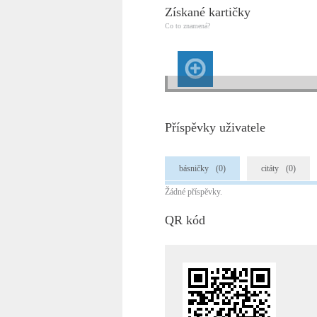
Získané kartičky
Co to znamená?
Příspěvky uživatele
básničky
(0)
citáty
(0)
Žádné příspěvky.
QR kód