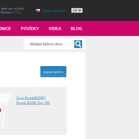
dnes má svátek:
Česká republika
/
Roman
(171)
DNICE
POVÍDKY
VIDEA
BLOG
napsat zprávu
Co je PeopleRANK?
People RANK Top 100
n