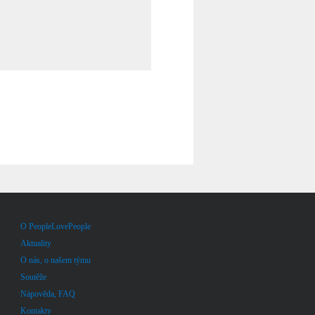
O PeopleLovePeople
Aktuality
O nás, o našem týmu
Soutěže
Nápověda, FAQ
Kontakty