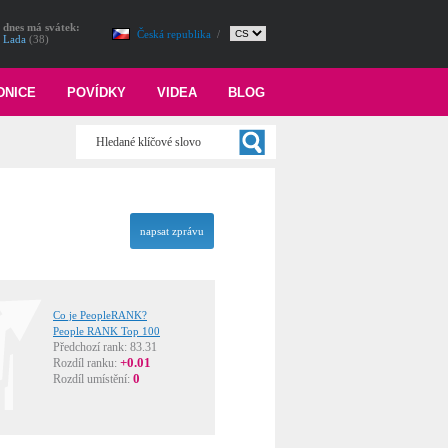
dnes má svátek:
Česká republika
/
Lada
(38)
DNICE
POVÍDKY
VIDEA
BLOG
napsat zprávu
Co je PeopleRANK?
People RANK Top 100
Předchozí rank: 83.31
+0.01
Rozdíl ranku:
0
Rozdíl umístění: