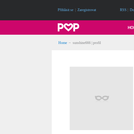
Přihlásit se
|
Zaregistrovat
RSS
|
Do
HO
Home
~ sunshine666 | profil