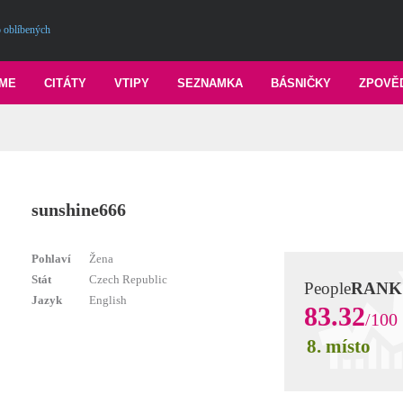
 oblíbených
ME
CITÁTY
VTIPY
SEZNAMKA
BÁSNIČKY
ZPOVĚ
sunshine666
Pohlaví
Žena
Stát
Czech Republic
People
RANK
Jazyk
English
83.32
/100
8. místo