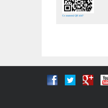
Co znamená QR kód?