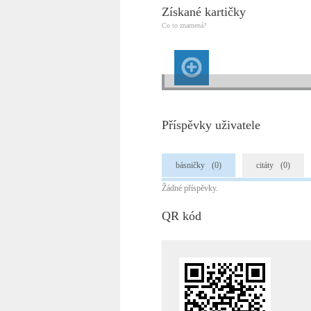
Získané kartičky
Co to znamená?
Příspěvky uživatele
básničky
(0)
citáty
(0)
Žádné příspěvky.
QR kód