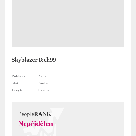
SkyblazerTech99
Pohlaví
Žena
Stát
Aruba
Jazyk
Čeština
People
RANK
Nepřidělen