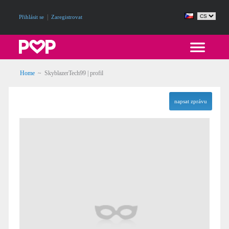
|
Přihlásit se
Zaregistrovat
Home
~ SkyblazerTech99 | profil
napsat zprávu