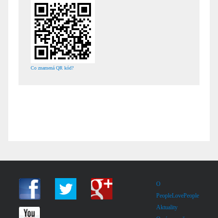
Co znamená QR kód?
O
PeopleLovePeople
Aktuality