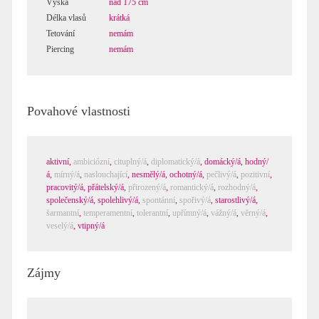
Výška
nad 175 cm
Délka vlasů
krátká
Tetování
nemám
Piercing
nemám
Povahové vlastnosti
aktivní
,
ambiciózní
,
cituplný/á
,
diplomatický/á
,
domácký/á
,
hodný/
á
,
mírný/á
,
naslouchající
,
nesmělý/á
,
ochotný/á
,
pečlivý/á
,
pozitivní
,
pracovitý/á
,
přátelský/á
,
přirozený/á
,
romantický/á
,
rozhodný/á
,
společenský/á
,
spolehlivý/á
,
spontánní
,
spořivý/á
,
starostlivý/á
,
šarmantní
,
temperamentní
,
tolerantní
,
upřímný/á
,
vážný/á
,
věrný/á
,
veselý/á
,
vtipný/á
Zájmy