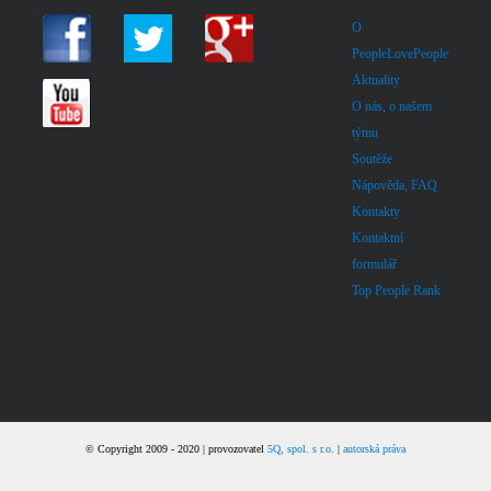
O
PeopleLovePeople
Aktuality
O nás, o našem
týmu
Soutěže
Nápověda, FAQ
Kontakty
Kontaktní
formulář
Top People Rank
© Copyright 2009 - 2020 | provozovatel
5Q, spol. s r.o.
|
autorská práva