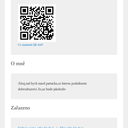
Co znamená QR kód?
O mně
Ahoj,rad bych nasel partacku,se kterou podniknem
dobrodruzstvi.At,uz bude jakekoliv.
Zařazeno