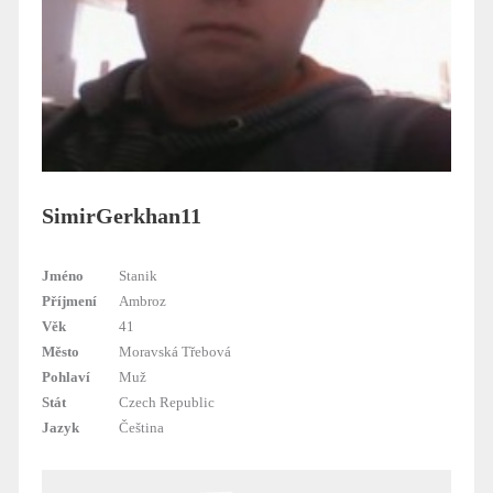
SimirGerkhan11
Jméno
Stanik
Příjmení
Ambroz
Věk
41
Město
Moravská Třebová
Pohlaví
Muž
Stát
Czech Republic
Jazyk
Čeština