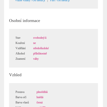
Vážné vztahy / On hledá ji
|
Flirt / On hledá ji
Osobní informace
Stav
svobodný/á
Kouření
ne
Vzdělání
středoškolské
Alkohol
příležitostně
Znamení
váhy
Vzhled
Postava
plnoštíhlá
Barva očí
hnědá
Barva vlasů
černá