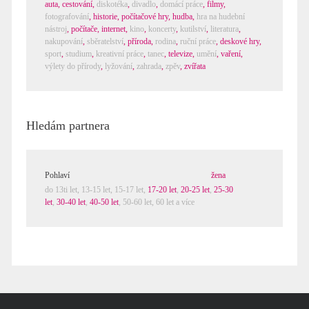
auta
,
cestování
,
diskotéka
,
divadlo
,
domácí práce
,
filmy
,
fotografování
,
historie
,
počítačové hry
,
hudba
,
hra na hudební
nástroj
,
počítače, internet
,
kino
,
koncerty
,
kutilství
,
literatura
,
nakupování
,
sběratelství
,
příroda
,
rodina
,
ruční práce
,
deskové hry
,
sport
,
studium
,
kreativní práce
,
tanec
,
televize
,
umění
,
vaření
,
výlety do přírody
,
lyžování
,
zahrada
,
zpěv
,
zvířata
Hledám partnera
Pohlaví
žena
do 13ti let,
13-15 let
,
15-17 let
,
17-20 let
,
20-25 let
,
25-30
let
,
30-40 let
,
40-50 let
,
50-60 let
,
60 let a více