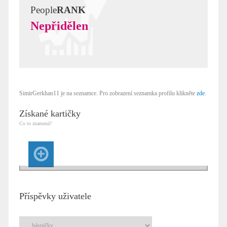
People
RANK
Nepřidělen
SimirGerkhan11 je na seznamce. Pro zobrazení seznamka profilu klikněte
zde
.
Získané kartičky
Co to znamená?
Příspěvky uživatele