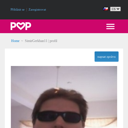
|
Přihlásit se
Zaregistrovat
Home
~ SimirGerkhan11 | profil
napsat zprávu