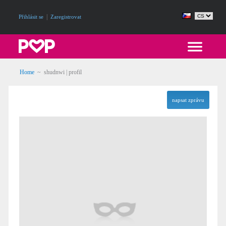
|
Přihlásit se
Zaregistrovat
Home
~ shudnwi | profil
napsat zprávu