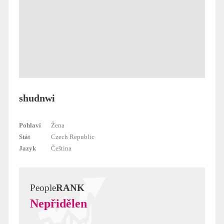
shudnwi
Pohlaví
Žena
Stát
Czech Republic
Jazyk
Čeština
People
RANK
Nepřidělen