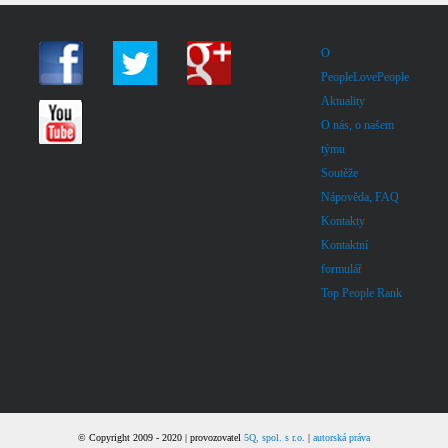
O
PeopleLovePeople
Aktuality
O nás, o našem
týmu
Soutěže
Nápověda, FAQ
Kontakty
Kontaktní
formulář
Top People Rank
© Copyright 2009 - 2020 | provozovatel
5Q, spol. s r.o.
|
autorská práva