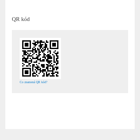
QR kód
Co znamená QR kód?