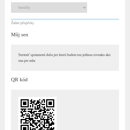
Žádné příspěvky.
Můj sen
Stretnúť spriaznenú dušu pre ktorú budem tou jedinou rovnako ako
ona pre mňa
QR kód