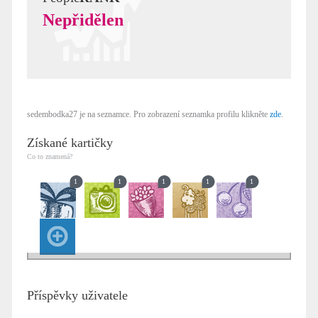
Nepřidělen
sedembodka27 je na seznamce. Pro zobrazení seznamka profilu klikněte
zde
.
Získané kartičky
Co to znamená?
1
1
1
1
1
Příspěvky uživatele