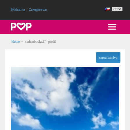
|
Přihlásit se
Zaregistrovat
Home
~ sedembodka27 | profil
napsat zprávu