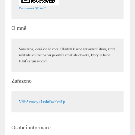
Co znamená QR kód?
O mně
Som žena, ktorá vie čo chce. Hľadám k sebe spriaznenú dušu, ktorá
nehľadá len úlet na pár pekných chvíľ ale človeka, ktorý ju bude
ľúbiť celým srdcom.
Zařazeno
Vážné vztahy / Lesbička hledá ji
Osobní informace