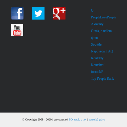
O
PeopleLovePeople
Aktuality
O nás, o našem
týmu
Soutěže
Nápověda, FAQ
Kontakty
Kontaktní
formulář
Top People Rank
© Copyright 2009 - 2020 | provozovatel
5Q, spol. s r.o.
|
autorská práva