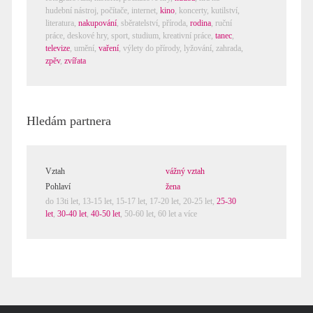
hudební nástroj
,
počítače, internet
,
kino
,
koncerty
,
kutilství
,
literatura
,
nakupování
,
sběratelství
,
příroda
,
rodina
,
ruční
práce
,
deskové hry
,
sport
,
studium
,
kreativní práce
,
tanec
,
televize
,
umění
,
vaření
,
výlety do přírody
,
lyžování
,
zahrada
,
zpěv
,
zvířata
Hledám partnera
Vztah
vážný vztah
Pohlaví
žena
do 13ti let,
13-15 let
,
15-17 let
,
17-20 let
,
20-25 let
,
25-30
let
,
30-40 let
,
40-50 let
,
50-60 let
,
60 let a více