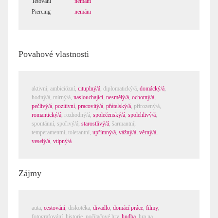
Tetování
nemám
Piercing
nemám
Povahové vlastnosti
aktivní,
ambiciózní
,
cituplný/á
,
diplomatický/á
,
domácký/á
,
hodný/á
,
mírný/á
,
naslouchající
,
nesmělý/á
,
ochotný/á
,
pečlivý/á
,
pozitivní
,
pracovitý/á
,
přátelský/á
,
přirozený/á
,
romantický/á
,
rozhodný/á
,
společenský/á
,
spolehlivý/á
,
spontánní
,
spořivý/á
,
starostlivý/á
,
šarmantní
,
temperamentní
,
tolerantní
,
upřímný/á
,
vážný/á
,
věrný/á
,
veselý/á
,
vtipný/á
Zájmy
auta,
cestování
,
diskotéka
,
divadlo
,
domácí práce
,
filmy
,
fotografování
,
historie
,
počítačové hry
,
hudba
,
hra na