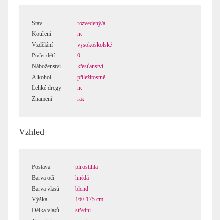
Stav
rozvedený/á
Kouření
ne
Vzdělání
vysokoškolské
Počet dětí
0
Náboženství
křesťanství
Alkohol
příležitostně
Lehké drogy
ne
Znamení
rak
Vzhled
Postava
plnoštíhlá
Barva očí
hnědá
Barva vlasů
blond
Výška
160-175 cm
Délka vlasů
střední