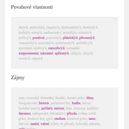
Povahové vlastnosti
aktivní,
ambiciózní
,
cituplný/á
,
diplomatický/á
,
domácký/á
,
hodný/á
,
mírný/á
,
naslouchající
,
nesmělý/á
,
ochotný/á
,
pečlivý/á
,
pozitivní
,
pracovitý/á
,
přátelský/á
,
přirozený/á
,
romantický/á
,
rozhodný/á
,
společenský/á
,
spolehlivý/á
,
spontánní
,
spořivý/á
,
starostlivý/á
,
šarmantní
,
temperamentní
,
tolerantní
,
upřímný/á
,
vážný/á
,
věrný/á
,
veselý/á
,
vtipný/á
Zájmy
auta,
cestování
,
diskotéka
,
divadlo
,
domácí práce
,
filmy
,
fotografování
,
historie
,
počítačové hry
,
hudba
,
hra na
hudební nástroj
,
počítače, internet
,
kino
,
koncerty
,
kutilství
,
literatura
,
nakupování
,
sběratelství
,
příroda
,
rodina
,
ruční
práce
,
deskové hry
,
sport
,
studium
,
kreativní práce
,
tanec
,
televize
,
umění
,
vaření
,
výlety do přírody
,
lyžování
,
zahrada
,