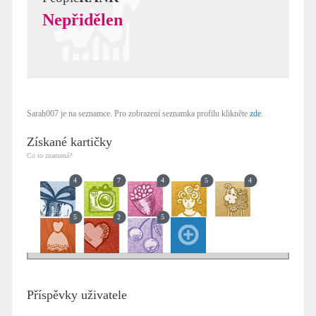
Nepřidělen
Sarah007 je na seznamce. Pro zobrazení seznamka profilu klikněte
zde
.
Získané kartičky
Co to znamená?
4
7
4
5
4
5
2
5
Příspěvky uživatele