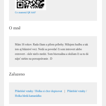
Co znamená QR kód?
O mně
Mám 16 rokov. Rada čítam a píšem príbehy. Milujem hudbu a tak
isto aj bláznivé veci. Nedá sa povedať či som introvert alebo
extrovert - skôr niečo medzi. Som bisexuálna a skúšam či sa tu dá
nájsť niekto na porozprávanie. :D
Zařazeno
Přátelské vztahy / Holka si chce dopisovat
|
Přátelské vztahy /
Holka hledá kamarádku