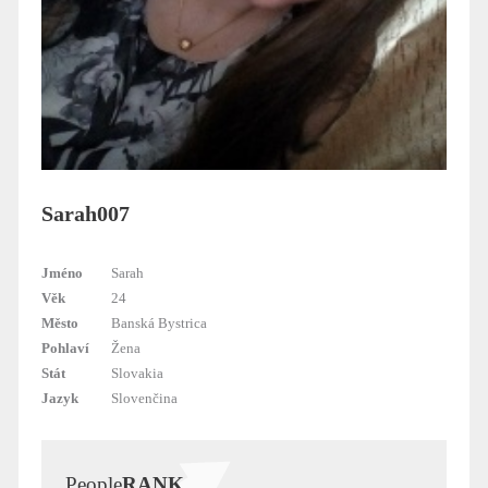
Sarah007
Jméno
Sarah
Věk
24
Město
Banská Bystrica
Pohlaví
Žena
Stát
Slovakia
Jazyk
Slovenčina
People
RANK