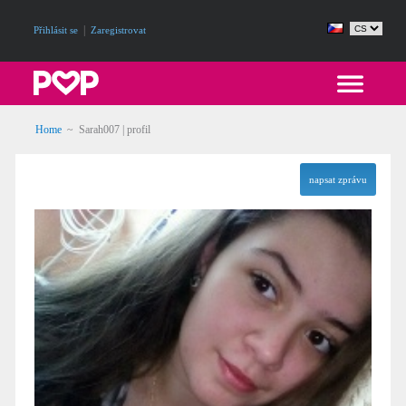
|
Přihlásit se
Zaregistrovat
Home
~ Sarah007 | profil
napsat zprávu