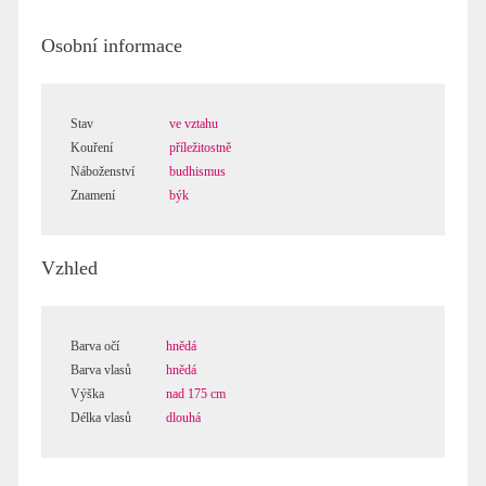
Osobní informace
Stav
ve vztahu
Kouření
příležitostně
Náboženství
budhismus
Znamení
býk
Vzhled
Barva očí
hnědá
Barva vlasů
hnědá
Výška
nad 175 cm
Délka vlasů
dlouhá