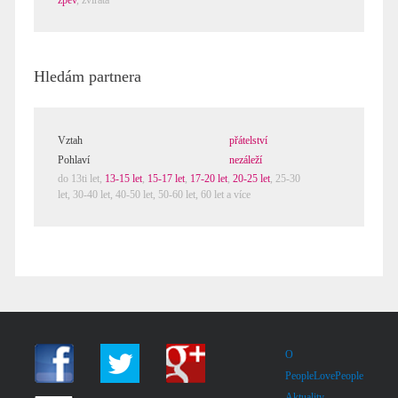
zpěv
,
zvířata
Hledám partnera
Vztah
přátelství
Pohlaví
nezáleží
do 13ti let,
13-15 let
,
15-17 let
,
17-20 let
,
20-25 let
,
25-30
let
,
30-40 let
,
40-50 let
,
50-60 let
,
60 let a více
O
PeopleLovePeople
Aktuality