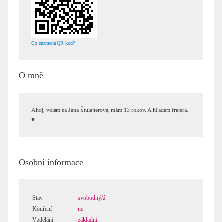
Co znamená QR kód?
O mně
Ahoj, volám sa Jana Štulajterová, mám 13 rokov. A hľadám frajera.
♥
Osobní informace
Stav
svobodný/á
Kouření
ne
Vzdělání
základní