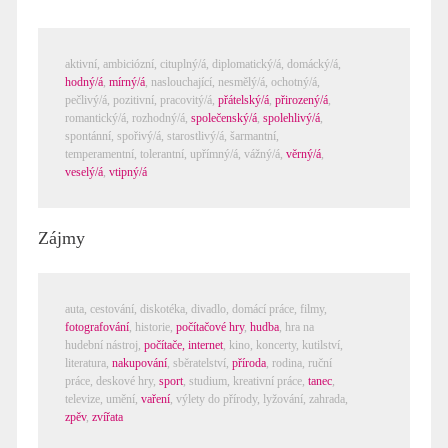
aktivní,
ambiciózní
,
cituplný/á
,
diplomatický/á
,
domácký/á
,
hodný/á
,
mírný/á
,
naslouchající
,
nesmělý/á
,
ochotný/á
,
pečlivý/á
,
pozitivní
,
pracovitý/á
,
přátelský/á
,
přirozený/á
,
romantický/á
,
rozhodný/á
,
společenský/á
,
spolehlivý/á
,
spontánní
,
spořivý/á
,
starostlivý/á
,
šarmantní
,
temperamentní
,
tolerantní
,
upřímný/á
,
vážný/á
,
věrný/á
,
veselý/á
,
vtipný/á
Zájmy
auta,
cestování
,
diskotéka
,
divadlo
,
domácí práce
,
filmy
,
fotografování
,
historie
,
počítačové hry
,
hudba
,
hra na
hudební nástroj
,
počítače, internet
,
kino
,
koncerty
,
kutilství
,
literatura
,
nakupování
,
sběratelství
,
příroda
,
rodina
,
ruční
práce
,
deskové hry
,
sport
,
studium
,
kreativní práce
,
tanec
,
televize
,
umění
,
vaření
,
výlety do přírody
,
lyžování
,
zahrada
,
zpěv
,
zvířata