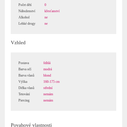
Počet dětí
0
Náboženství
křesťanství
Alkohol
ne
Lehké drogy
ne
Vzhled
Postava
štíhlá
Barva očí
modrá
Barva vlasů
blond
Výška
160-175 cm
Délka vlasů
střední
Tetování
nemám
Piercing
nemám
Povahové vlastnosti