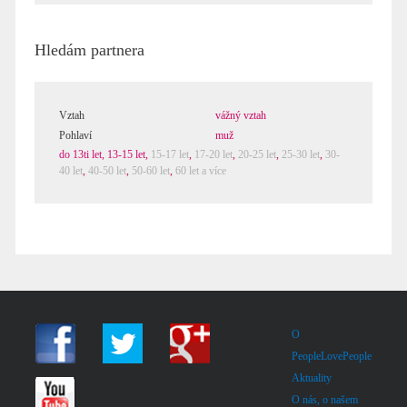
Hledám partnera
Vztah
vážný vztah
Pohlaví
muž
do 13ti let
,
13-15 let
,
15-17 let
,
17-20 let
,
20-25 let
,
25-30 let
,
30-
40 let
,
40-50 let
,
50-60 let
,
60 let a více
O
PeopleLovePeople
Aktuality
O nás, o našem