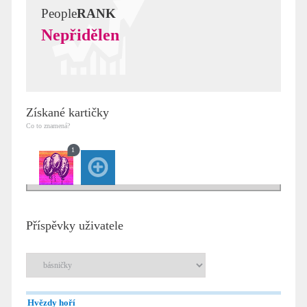
People
RANK
Nepřidělen
Získané kartičky
Co to znamená?
1
Příspěvky uživatele
Hvězdy hoří