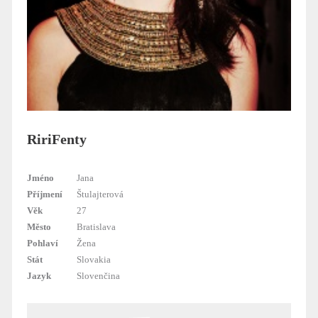
RiriFenty
Jméno
Jana
Příjmení
Štulajterová
Věk
27
Město
Bratislava
Pohlaví
Žena
Stát
Slovakia
Jazyk
Slovenčina