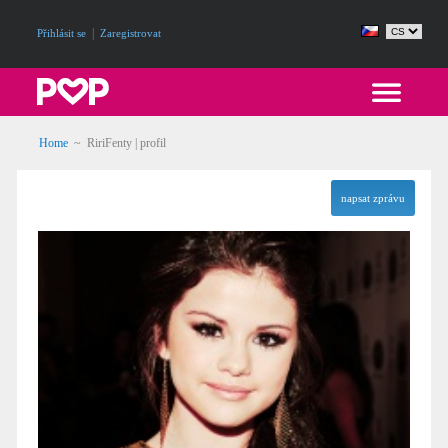
|
Přihlásit se
Zaregistrovat
Home
~ RiriFenty | profil
napsat zprávu