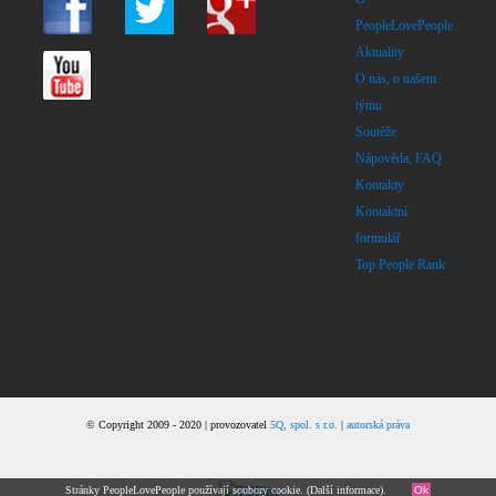
PeopleLovePeople
Aktuality
O nás, o našem
týmu
Soutěže
Nápověda, FAQ
Kontakty
Kontaktní
formulář
Top People Rank
© Copyright 2009 - 2020 | provozovatel
5Q, spol. s r.o.
|
autorská práva
Stránky PeopleLovePeople používají soubory cookie. (
Další informace
).
Ok