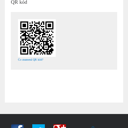
QR kód
Co znamená QR kód?
O