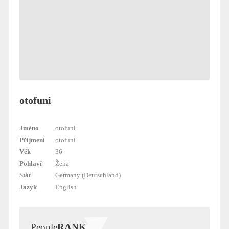
otofuni
Jméno
otofuni
Příjmení
otofuni
Věk
36
Pohlaví
Žena
Stát
Germany (Deutschland)
Jazyk
English
People
RANK