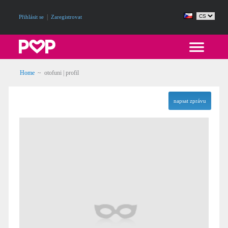
|
Přihlásit se
Zaregistrovat
Home
~ otofuni | profil
napsat zprávu