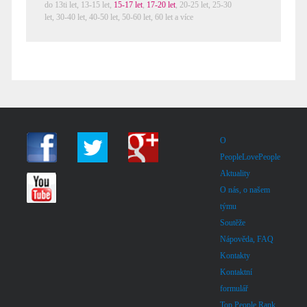
do 13ti let,
13-15 let
,
15-17 let
,
17-20 let
,
20-25 let
,
25-30
let
,
30-40 let
,
40-50 let
,
50-60 let
,
60 let a více
O
PeopleLovePeople
Aktuality
O nás, o našem
týmu
Soutěže
Nápověda, FAQ
Kontakty
Kontaktní
formulář
Top People Rank