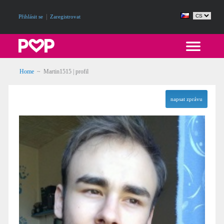
|
Přihlásit se
Zaregistrovat
Home
~ Martin1515 | profil
napsat zprávu