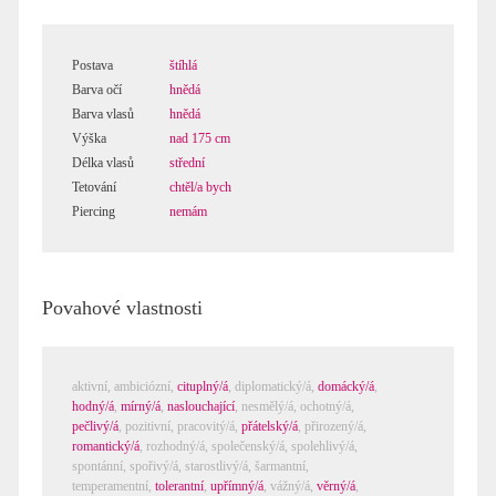
Postava
štíhlá
Barva očí
hnědá
Barva vlasů
hnědá
Výška
nad 175 cm
Délka vlasů
střední
Tetování
chtěl/a bych
Piercing
nemám
Povahové vlastnosti
aktivní,
ambiciózní
,
cituplný/á
,
diplomatický/á
,
domácký/á
,
hodný/á
,
mírný/á
,
naslouchající
,
nesmělý/á
,
ochotný/á
,
pečlivý/á
,
pozitivní
,
pracovitý/á
,
přátelský/á
,
přirozený/á
,
romantický/á
,
rozhodný/á
,
společenský/á
,
spolehlivý/á
,
spontánní
,
spořivý/á
,
starostlivý/á
,
šarmantní
,
temperamentní
,
tolerantní
,
upřímný/á
,
vážný/á
,
věrný/á
,