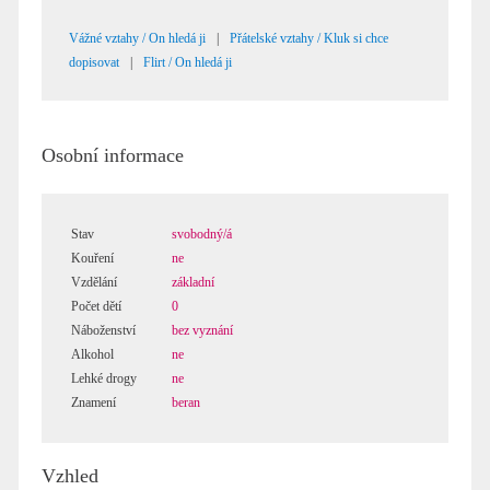
Vážné vztahy / On hledá ji
|
Přátelské vztahy / Kluk si chce
dopisovat
|
Flirt / On hledá ji
Osobní informace
Stav
svobodný/á
Kouření
ne
Vzdělání
základní
Počet dětí
0
Náboženství
bez vyznání
Alkohol
ne
Lehké drogy
ne
Znamení
beran
Vzhled