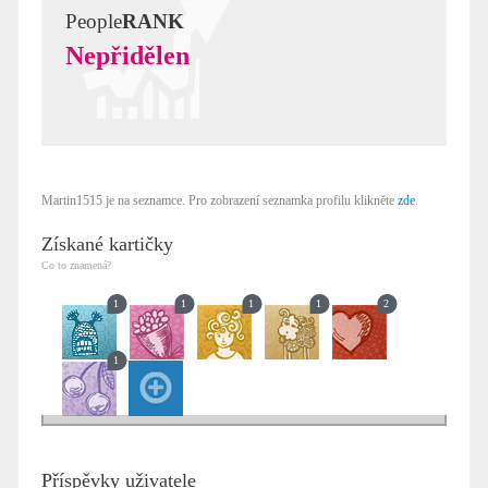
People
RANK
Nepřidělen
Martin1515 je na seznamce. Pro zobrazení seznamka profilu klikněte
zde
.
Získané kartičky
Co to znamená?
1
1
1
1
2
1
Příspěvky uživatele