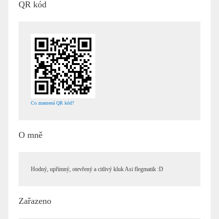
QR kód
Co znamená QR kód?
O mně
Hodný, upřímný, otevřený a citlivý kluk Asi flegmatik :D
Zařazeno