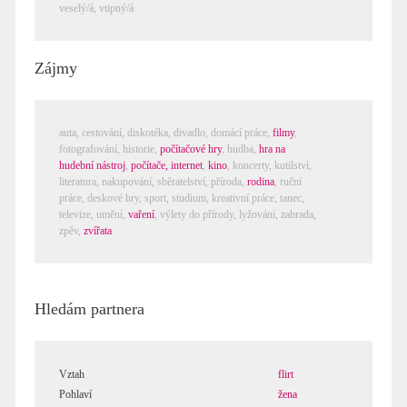
veselý/á
,
vtipný/á
Zájmy
auta,
cestování
,
diskotéka
,
divadlo
,
domácí práce
,
filmy
,
fotografování
,
historie
,
počítačové hry
,
hudba
,
hra na
hudební nástroj
,
počítače, internet
,
kino
,
koncerty
,
kutilství
,
literatura
,
nakupování
,
sběratelství
,
příroda
,
rodina
,
ruční
práce
,
deskové hry
,
sport
,
studium
,
kreativní práce
,
tanec
,
televize
,
umění
,
vaření
,
výlety do přírody
,
lyžování
,
zahrada
,
zpěv
,
zvířata
Hledám partnera
Vztah
flirt
Pohlaví
žena