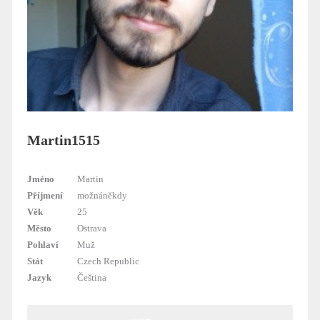
Martin1515
Jméno
Martin
Příjmení
možnáněkdy
Věk
25
Město
Ostrava
Pohlaví
Muž
Stát
Czech Republic
Jazyk
Čeština