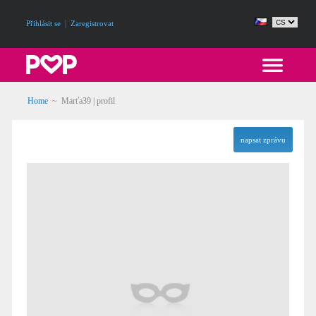
|
Přihlásit se
Zaregistrovat
Home
~ Marťa39 | profil
napsat zprávu