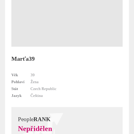
Marťa39
Věk
39
Pohlaví
Žena
Stát
Czech Republic
Jazyk
Čeština
People
RANK
Nepřidělen