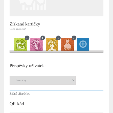
Získané kartičky
Co to znamená?
1
1
1
1
Příspěvky uživatele
Žádné příspěvky.
QR kód