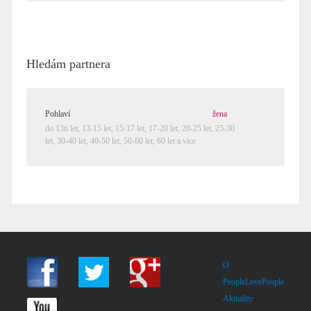
Hledám partnera
Pohlaví
žena
do 13ti let,
13-15 let
,
15-17 let
,
17-20 let
,
20-25 let
,
25-30
let
,
30-40 let
,
40-50 let
,
50-60 let
,
60 let a více
O
PeopleLovePeople
Aktuality