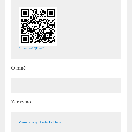
Co znamená QR kód?
O mně
Zařazeno
Vážné vztahy / Lesbička hledá ji