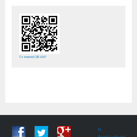
Co znamená QR kód?
O