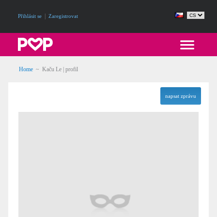
|
Přihlásit se
Zaregistrovat
Home
~ Kaču Le | profil
napsat zprávu