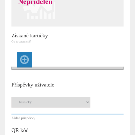
Nepřidělen
Získané kartičky
Co to znamená?
Příspěvky uživatele
Žádné příspěvky.
QR kód