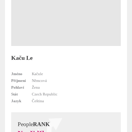
Kaču Le
Jméno
Kačule
Příjmení
Němcová
Pohlaví
Žena
Stát
Czech Republic
Jazyk
Čeština
People
RANK