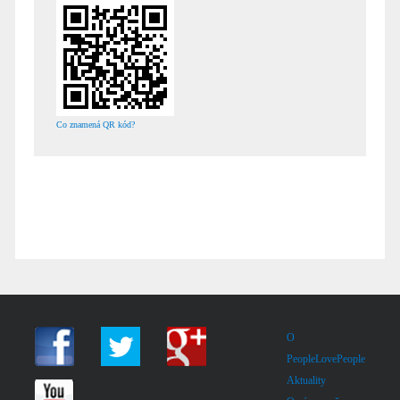
Co znamená QR kód?
O
PeopleLovePeople
Aktuality