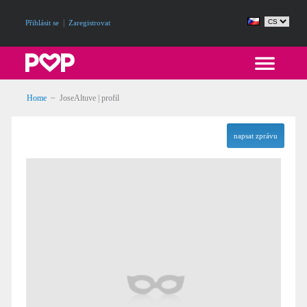
|
Přihlásit se
Zaregistrovat
Home
~ JoseAltuve | profil
napsat zprávu