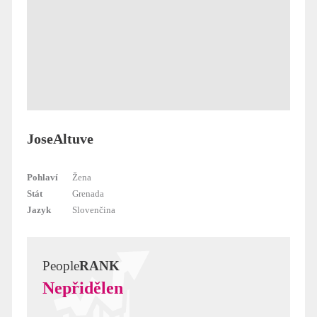
JoseAltuve
Pohlaví
Žena
Stát
Grenada
Jazyk
Slovenčina
People
RANK
Nepřidělen