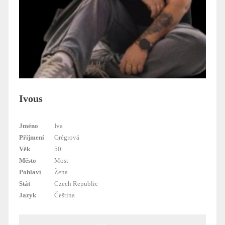
Ivous
Jméno
Iva
Příjmení
Grégrová
Věk
50
Město
Most
Pohlaví
Žena
Stát
Czech Republic
Jazyk
Čeština