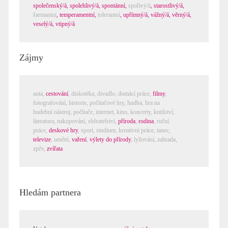
společenský/á
,
spolehlivý/á
,
spontánní
,
spořivý/á
,
starostlivý/á
,
šarmantní
,
temperamentní
,
tolerantní
,
upřímný/á
,
vážný/á
,
věrný/á
,
veselý/á
,
vtipný/á
Zájmy
auta,
cestování
,
diskotéka
,
divadlo
,
domácí práce
,
filmy
,
fotografování
,
historie
,
počítačové hry
,
hudba
,
hra na
hudební nástroj
,
počítače, internet
,
kino
,
koncerty
,
kutilství
,
literatura
,
nakupování
,
sběratelství
,
příroda
,
rodina
,
ruční
práce
,
deskové hry
,
sport
,
studium
,
kreativní práce
,
tanec
,
televize
,
umění
,
vaření
,
výlety do přírody
,
lyžování
,
zahrada
,
zpěv
,
zvířata
Hledám partnera