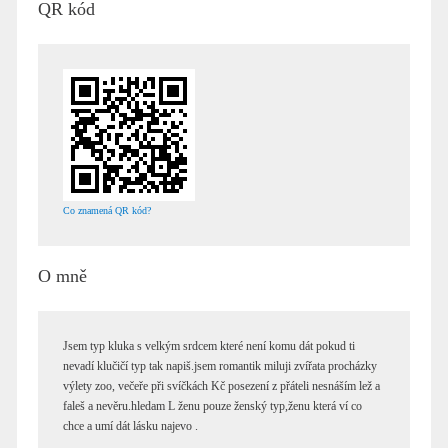
QR kód
Co znamená QR kód?
O mně
Jsem typ kluka s velkým srdcem které není komu dát pokud ti
nevadí klučičí typ tak napiš.jsem romantik miluji zvířata procházky
výlety zoo, večeře při svíčkách Kč posezení z přáteli nesnáším lež a
faleš a nevěru.hledam L ženu pouze ženský typ,ženu která ví co
chce a umí dát lásku najevo .