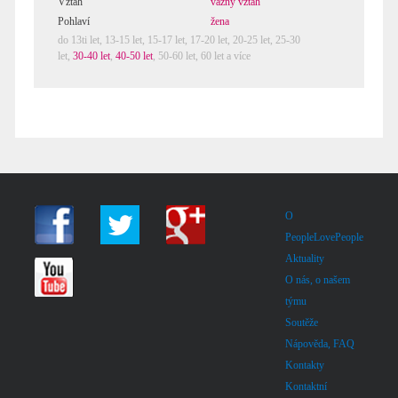
Vztah
vážný vztah
Pohlaví
žena
do 13ti let,
13-15 let
,
15-17 let
,
17-20 let
,
20-25 let
,
25-30
let
,
30-40 let
,
40-50 let
,
50-60 let
,
60 let a více
O
PeopleLovePeople
Aktuality
O nás, o našem
týmu
Soutěže
Nápověda, FAQ
Kontakty
Kontaktní