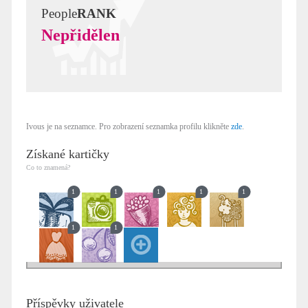
People
RANK
Nepřidělen
Ivous je na seznamce. Pro zobrazení seznamka profilu klikněte
zde
.
Získané kartičky
Co to znamená?
1
1
1
1
1
1
1
Příspěvky uživatele