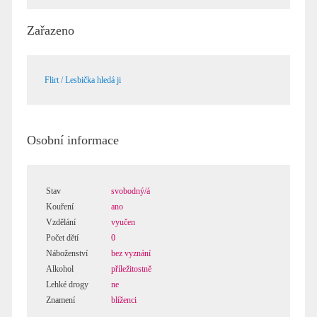
Zařazeno
Flirt / Lesbička hledá ji
Osobní informace
Stav
svobodný/á
Kouření
ano
Vzdělání
vyučen
Počet dětí
0
Náboženství
bez vyznání
Alkohol
příležitostně
Lehké drogy
ne
Znamení
blíženci