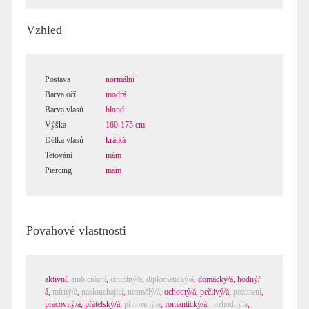
Vzhled
Postava
normální
Barva očí
modrá
Barva vlasů
blond
Výška
160-175 cm
Délka vlasů
krátká
Tetování
mám
Piercing
mám
Povahové vlastnosti
aktivní
,
ambiciózní
,
cituplný/á
,
diplomatický/á
,
domácký/á
,
hodný/
á
,
mírný/á
,
naslouchající
,
nesmělý/á
,
ochotný/á
,
pečlivý/á
,
pozitivní
,
pracovitý/á
,
přátelský/á
,
přirozený/á
,
romantický/á
,
rozhodný/á
,