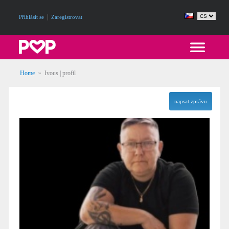
|
Přihlásit se
Zaregistrovat
Home
~ Ivous | profil
napsat zprávu