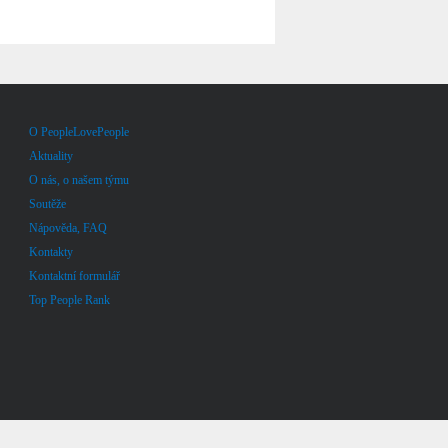
O PeopleLovePeople
Aktuality
O nás, o našem týmu
Soutěže
Nápověda, FAQ
Kontakty
Kontaktní formulář
Top People Rank