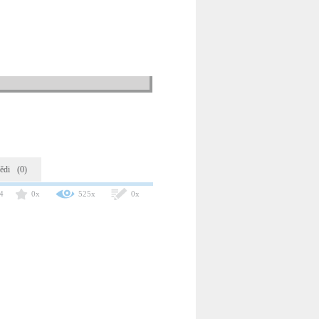
ědi
(0)
4
0x
525x
0x