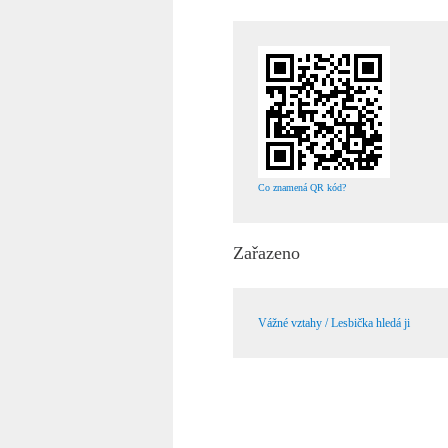
Co znamená QR kód?
Zařazeno
Vážné vztahy / Lesbička hledá ji