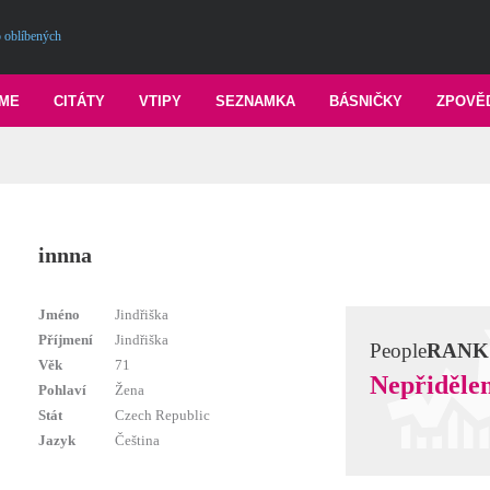
 oblíbených
ME
CITÁTY
VTIPY
SEZNAMKA
BÁSNIČKY
ZPOVĚ
innna
Jméno
Jindřiška
Příjmení
Jindřiška
People
RANK
Věk
71
Nepřiděle
Pohlaví
Žena
Stát
Czech Republic
Jazyk
Čeština