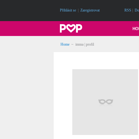
Přihlásit se
|
Zaregistrovat
RSS
|
Do
HO
Home
~ innna | profil