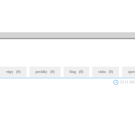
vtipy
(0)
povídky
(0)
blog
(0)
videa
(0)
zpov
22.11.202