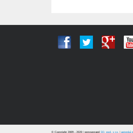
© Copyright 2009 - 2020 | provozovatel
5Q, spol. s r.o.
|
autorská 