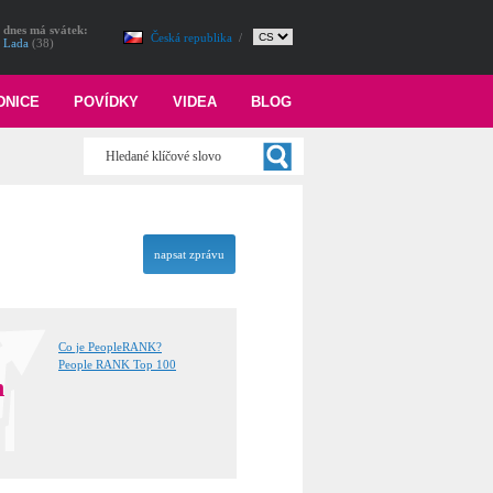
dnes má svátek:
Česká republika
/
Lada
(38)
DNICE
POVÍDKY
VIDEA
BLOG
napsat zprávu
Co je PeopleRANK?
People RANK Top 100
n