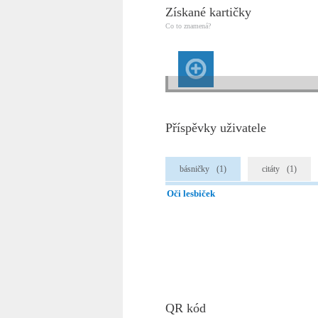
Získané kartičky
Co to znamená?
Příspěvky uživatele
básničky
(1)
citáty
(1)
Oči lesbiček
QR kód