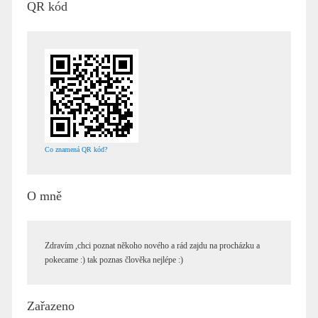
QR kód
Co znamená QR kód?
O mně
Zdravím ,chci poznat někoho nového a rád zajdu na procházku a
pokecame :) tak poznas člověka nejlépe :)
Zařazeno