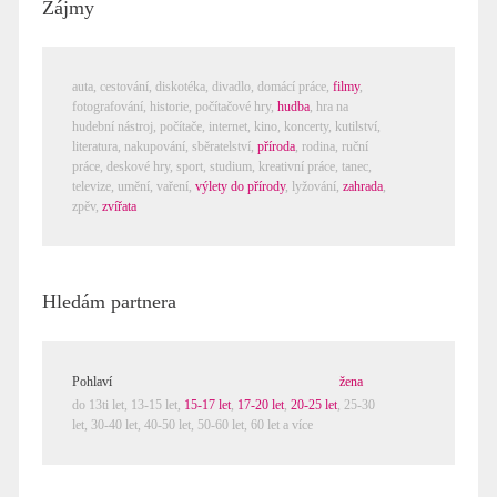
Zájmy
auta,
cestování
,
diskotéka
,
divadlo
,
domácí práce
,
filmy
,
fotografování
,
historie
,
počítačové hry
,
hudba
,
hra na
hudební nástroj
,
počítače, internet
,
kino
,
koncerty
,
kutilství
,
literatura
,
nakupování
,
sběratelství
,
příroda
,
rodina
,
ruční
práce
,
deskové hry
,
sport
,
studium
,
kreativní práce
,
tanec
,
televize
,
umění
,
vaření
,
výlety do přírody
,
lyžování
,
zahrada
,
zpěv
,
zvířata
Hledám partnera
Pohlaví
žena
do 13ti let,
13-15 let
,
15-17 let
,
17-20 let
,
20-25 let
,
25-30
let
,
30-40 let
,
40-50 let
,
50-60 let
,
60 let a více