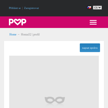
|
Přihlásit se
Zaregistrovat
Home
~ Honza52 | profil
napsat zprávu