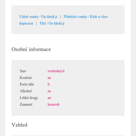
Vážné vztahy / On hledá ji
|
Přátelské vztahy / Kluk si chce
dopisovat
|
Flirt / On hledá ji
Osobní informace
Stav
svobodný/á
Kouření
ne
Počet dětí
0
Alkohol
ne
Lehké drogy
ne
Znamení
kozoroh
Vzhled