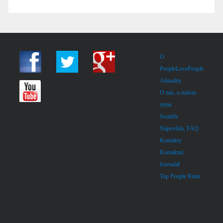
O
PeopleLovePeople
Aktuality
O nás, o našem
týmu
Soutěže
Nápověda, FAQ
Kontakty
Kontaktní
formulář
Top People Rank