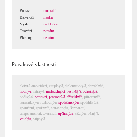
Postava
normální
Barva očí
modrá
Výška
nad 175 cm
Tetování
nemám
Piercing
nemám
Povahové vlastnosti
aktivní,
ambiciózní
,
cituplný/á
,
diplomatický/á
,
domácký/á
,
hodný/á
,
mírný/á
,
naslouchající
,
nesmělý/á
,
ochotný/á
,
pečlivý/á
,
pozitivní
,
pracovitý/á
,
přátelský/á
,
přirozený/á
,
romantický/á
,
rozhodný/á
,
společenský/á
,
spolehlivý/á
,
spontánní
,
spořivý/á
,
starostlivý/á
,
šarmantní
,
temperamentní
,
tolerantní
,
upřímný/á
,
vážný/á
,
věrný/á
,
veselý/á
,
vtipný/á