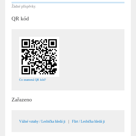
Žádné příspěvky.
QR kód
Co znamená QR kód?
Zařazeno
Vážné vztahy / Lesbička hledá ji
|
Flirt / Lesbička hledá ji