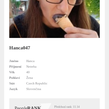
Hanca047
Jméno
Hanca
Příjmení
Netreba
Věk
40
Pohlaví
Žena
Stát
Czech Republic
Jazyk
Slovenčina
Předchozí rank: 11.14
People
RANK