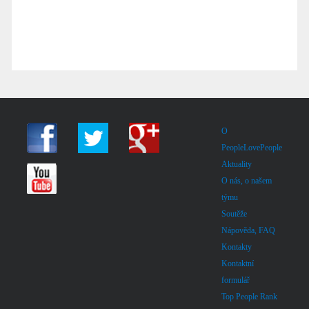
O
PeopleLovePeople
Aktuality
O nás, o našem
týmu
Soutěže
Nápověda, FAQ
Kontakty
Kontaktní
formulář
Top People Rank