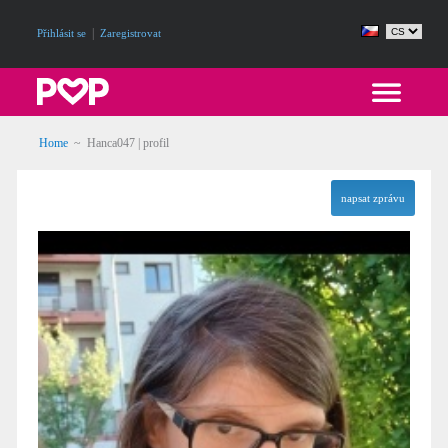
|
Přihlásit se
Zaregistrovat
Home
~ Hanca047 | profil
napsat zprávu