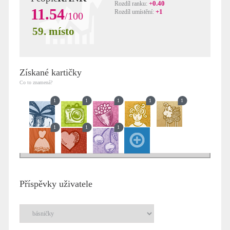
+0.40
Rozdíl ranku:
11.54
+1
Rozdíl umístění:
/100
59. místo
Získané kartičky
Co to znamená?
1
1
1
1
1
1
1
1
Příspěvky uživatele