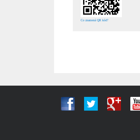
Co znamená QR kód?