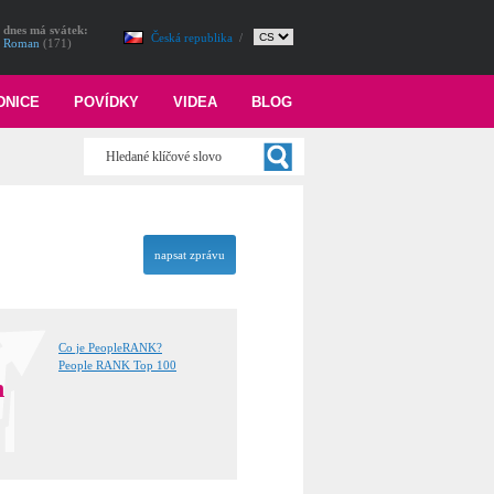
dnes má svátek:
Česká republika
/
Roman
(171)
DNICE
POVÍDKY
VIDEA
BLOG
napsat zprávu
Co je PeopleRANK?
People RANK Top 100
n