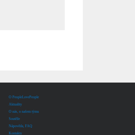
O PeopleLovePeople
Aktuality
O nás, o našem týmu
Soutěže
Nápověda, FAQ
Kontakty