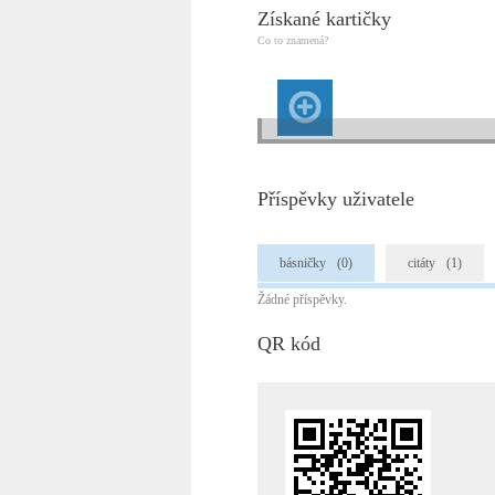
Získané kartičky
Co to znamená?
Příspěvky uživatele
básničky
(0)
citáty
(1)
Žádné příspěvky.
QR kód