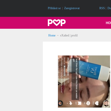
Přihlásit se
|
Zaregistrovat
RSS
|
Do
HO
Home
~ eXalted | profil