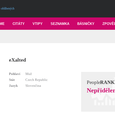
 oblíbených
ME
CITÁTY
VTIPY
SEZNAMKA
BÁSNIČKY
ZPOVĚ
eXalted
Pohlaví
Muž
Stát
Czech Republic
People
RANK
Jazyk
Slovenčina
Nepřiděle