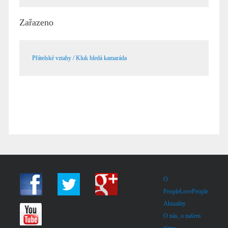
Zařazeno
Přátelské vztahy / Kluk hledá kamaráda
O
PeopleLovePeople
Aktuality
O nás, o našem