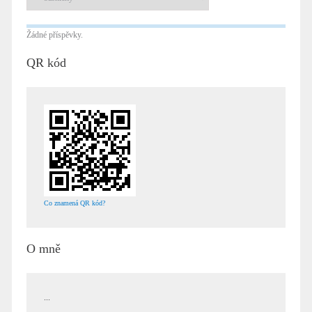
Žádné příspěvky.
QR kód
Co znamená QR kód?
O mně
...