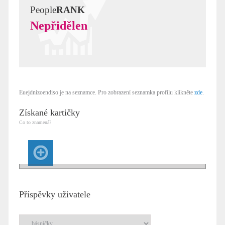
People
RANK
Nepřidělen
Euejdnizoendiso je na seznamce. Pro zobrazení seznamka profilu klikněte
zde
.
Získané kartičky
Co to znamená?
Příspěvky uživatele