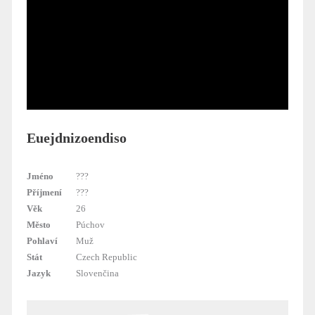
Euejdnizoendiso
Jméno
???
Příjmení
???
Věk
26
Město
Púchov
Pohlaví
Muž
Stát
Czech Republic
Jazyk
Slovenčina