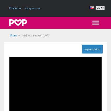
|
Přihlásit se
Zaregistrovat
Home
~ Euejdnizoendiso | profil
napsat zprávu