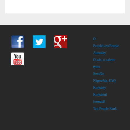
O
PeopleLovePeople
Aktuality
O nás, o našem
týmu
Soutěže
Nápověda, FAQ
Kontakty
Kontaktní
formulář
Top People Rank