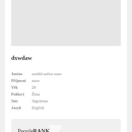
dxwdaw
Jméno
awddd sadwa asaw
Příjmení
asaw
Věk
26
Pohlaví
Žena
Stát
Argentina
Jazyk
English
People
RANK