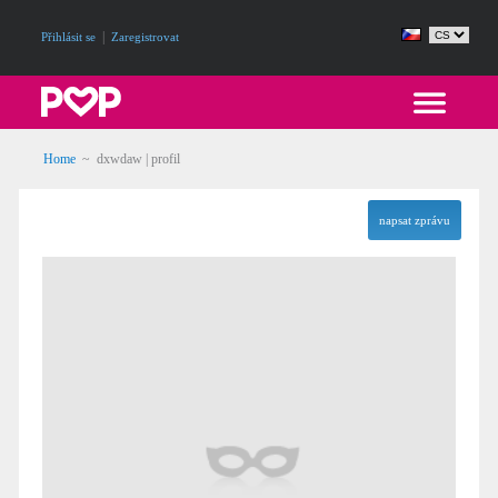
|
Přihlásit se
Zaregistrovat
Home
~ dxwdaw | profil
napsat zprávu