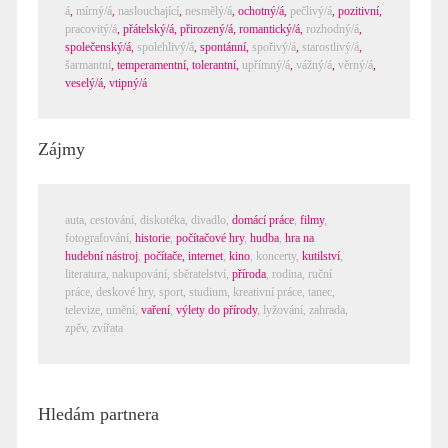
á
,
mírný/á
,
naslouchající
,
nesmělý/á
,
ochotný/á
,
pečlivý/á
,
pozitivní
,
pracovitý/á
,
přátelský/á
,
přirozený/á
,
romantický/á
,
rozhodný/á
,
společenský/á
,
spolehlivý/á
,
spontánní
,
spořivý/á
,
starostlivý/á
,
šarmantní
,
temperamentní
,
tolerantní
,
upřímný/á
,
vážný/á
,
věrný/á
,
veselý/á
,
vtipný/á
Zájmy
auta,
cestování
,
diskotéka
,
divadlo
,
domácí práce
,
filmy
,
fotografování
,
historie
,
počítačové hry
,
hudba
,
hra na
hudební nástroj
,
počítače, internet
,
kino
,
koncerty
,
kutilství
,
literatura
,
nakupování
,
sběratelství
,
příroda
,
rodina
,
ruční
práce
,
deskové hry
,
sport
,
studium
,
kreativní práce
,
tanec
,
televize
,
umění
,
vaření
,
výlety do přírody
,
lyžování
,
zahrada
,
zpěv
,
zvířata
Hledám partnera