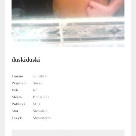
duskiduski
Jméno
CoolMan
Příjmení
duski
Věk
47
Město
Bratislava
Pohlaví
Muž
Stát
Slovakia
Jazyk
Slovenčina