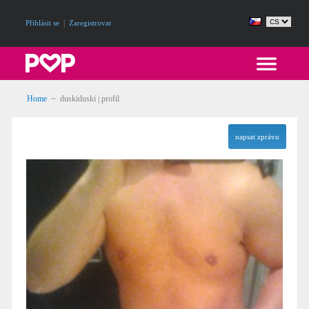
|
Přihlásit se
Zaregistrovat
Home
~ duskiduski | profil
napsat zprávu