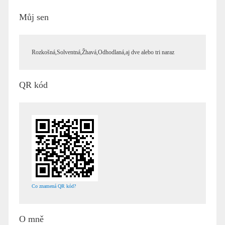
Můj sen
Rozkošná,Solventná,Žhavá,Odhodlaná,aj dve alebo tri naraz
QR kód
Co znamená QR kód?
O mně