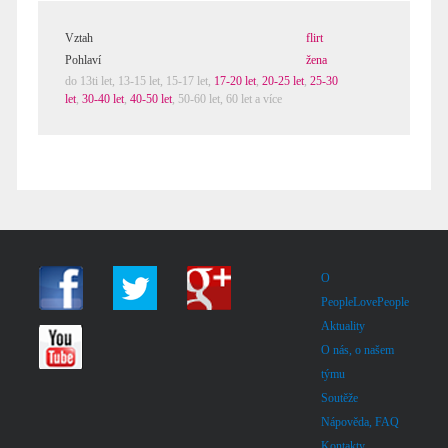
Vztah
flirt
Pohlaví
žena
do 13ti let,
13-15 let
,
15-17 let
,
17-20 let
,
20-25 let
,
25-30
let
,
30-40 let
,
40-50 let
,
50-60 let
,
60 let a více
O
PeopleLovePeople
Aktuality
O nás, o našem
týmu
Soutěže
Nápověda, FAQ
Kontakty