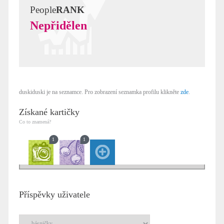
People
RANK
Nepřidělen
duskiduski je na seznamce. Pro zobrazení seznamka profilu klikněte
zde
.
Získané kartičky
Co to znamená?
1
1
Příspěvky uživatele