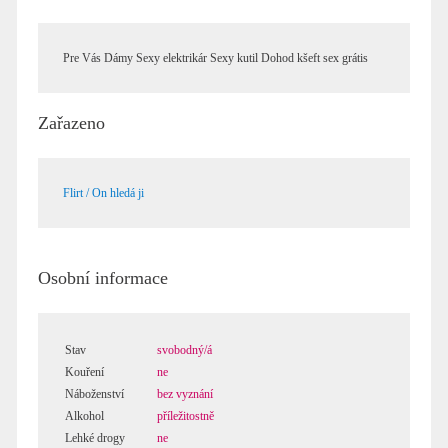
Pre Vás Dámy Sexy elektrikár Sexy kutil Dohod kšeft sex grátis
Zařazeno
Flirt / On hledá ji
Osobní informace
Stav
svobodný/á
Kouření
ne
Náboženství
bez vyznání
Alkohol
příležitostně
Lehké drogy
ne