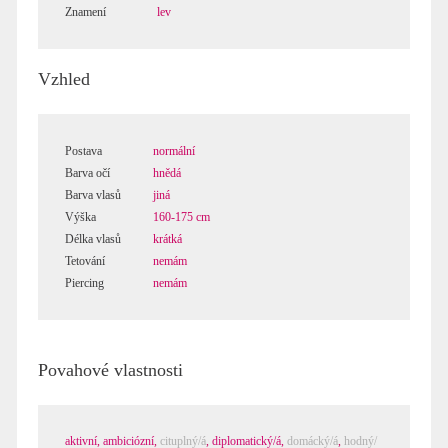
Znamení
lev
Vzhled
Postava
normální
Barva očí
hnědá
Barva vlasů
jiná
Výška
160-175 cm
Délka vlasů
krátká
Tetování
nemám
Piercing
nemám
Povahové vlastnosti
aktivní
,
ambiciózní
,
cituplný/á
,
diplomatický/á
,
domácký/á
,
hodný/