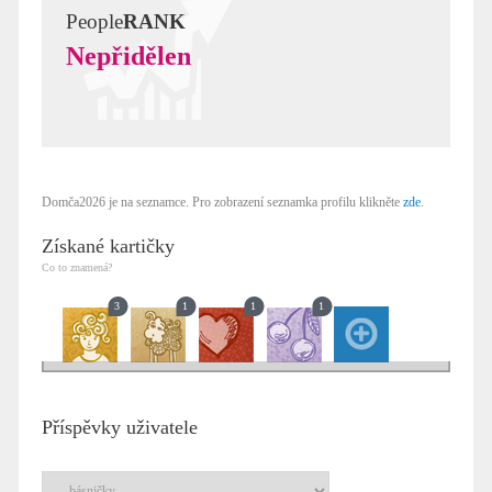
People
RANK
Nepřidělen
Domča2026 je na seznamce. Pro zobrazení seznamka profilu klikněte
zde
.
Získané kartičky
Co to znamená?
3
1
1
1
Příspěvky uživatele