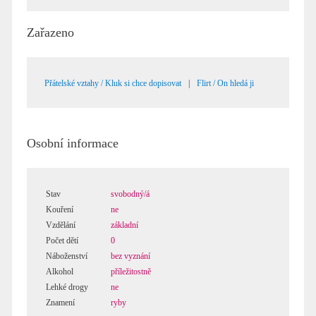
Zařazeno
Přátelské vztahy / Kluk si chce dopisovat
|
Flirt / On hledá ji
Osobní informace
Stav
svobodný/á
Kouření
ne
Vzdělání
základní
Počet dětí
0
Náboženství
bez vyznání
Alkohol
příležitostně
Lehké drogy
ne
Znamení
ryby