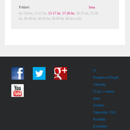
Pohlaví
žena
do 13ti let,
13-15 let
,
15-17 let
,
17-20 let
,
20-25 let
,
25-30
let
,
30-40 let
,
40-50 let
,
50-60 let
,
60 let a více
O
PeopleLovePeople
Aktuality
O nás, o našem
týmu
Soutěže
Nápověda, FAQ
Kontakty
Kontaktní