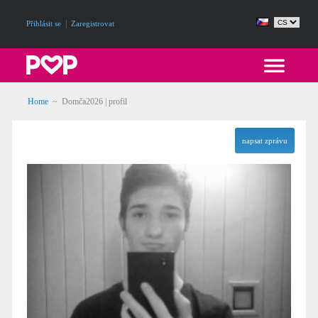
|
Přihlásit se
Zaregistrovat
Home
~ Domča2026 | profil
napsat zprávu