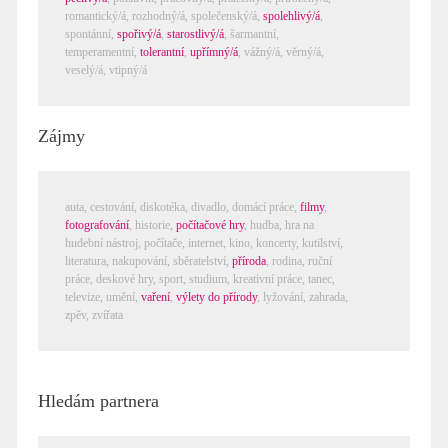
romantický/á
,
rozhodný/á
,
společenský/á
,
spolehlivý/á
,
spontánní
,
spořivý/á
,
starostlivý/á
,
šarmantní
,
temperamentní
,
tolerantní
,
upřímný/á
,
vážný/á
,
věrný/á
,
veselý/á
,
vtipný/á
Zájmy
auta,
cestování
,
diskotéka
,
divadlo
,
domácí práce
,
filmy
,
fotografování
,
historie
,
počítačové hry
,
hudba
,
hra na
hudební nástroj
,
počítače, internet
,
kino
,
koncerty
,
kutilství
,
literatura
,
nakupování
,
sběratelství
,
příroda
,
rodina
,
ruční
práce
,
deskové hry
,
sport
,
studium
,
kreativní práce
,
tanec
,
televize
,
umění
,
vaření
,
výlety do přírody
,
lyžování
,
zahrada
,
zpěv
,
zvířata
Hledám partnera