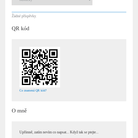
Žádné příspěvky.
QR kód
Co znamená QR kód?
O mně
Upřímně, zatím nevím co napsat... Když tak se ptejte...