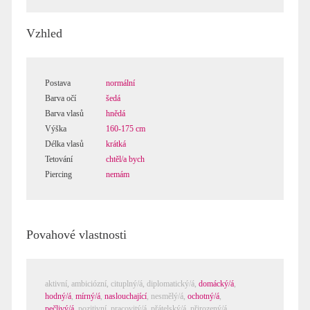
Vzhled
Postava
normální
Barva očí
šedá
Barva vlasů
hnědá
Výška
160-175 cm
Délka vlasů
krátká
Tetování
chtěl/a bych
Piercing
nemám
Povahové vlastnosti
aktivní,
ambiciózní
,
cituplný/á
,
diplomatický/á
,
domácký/á
,
hodný/á
,
mírný/á
,
naslouchající
,
nesmělý/á
,
ochotný/á
,
pečlivý/á
,
pozitivní
,
pracovitý/á
,
přátelský/á
,
přirozený/á
,