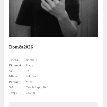
Domča2026
Jméno
Dominik
Příjmení
Franz
Věk
26
Město
Sokolov
Pohlaví
Muž
Stát
Czech Republic
Jazyk
Čeština