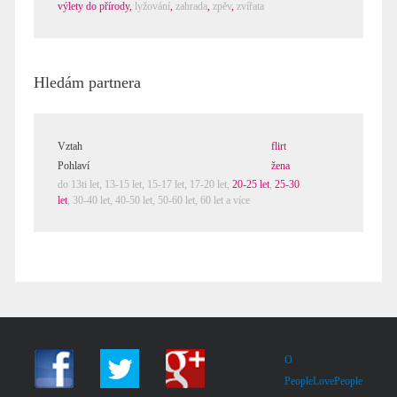
výlety do přírody
,
lyžování
,
zahrada
,
zpěv
,
zvířata
Hledám partnera
Vztah
flirt
Pohlaví
žena
do 13ti let,
13-15 let
,
15-17 let
,
17-20 let
,
20-25 let
,
25-30
let
,
30-40 let
,
40-50 let
,
50-60 let
,
60 let a více
O
PeopleLovePeople