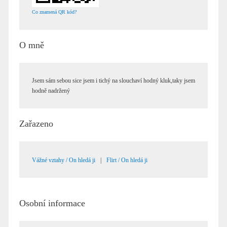
Co znamená QR kód?
O mně
Jsem sám sebou sice jsem i tichý na slouchaví hodný kluk,taky jsem
hodně nadržený
Zařazeno
Vážné vztahy / On hledá ji
|
Flirt / On hledá ji
Osobní informace