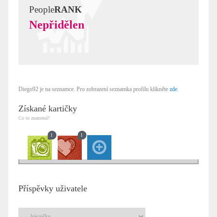
People
RANK
Nepřidělen
Diego92 je na seznamce. Pro zobrazení seznamka profilu klikněte
zde
.
Získané kartičky
Co to znamená?
1
1
Příspěvky uživatele