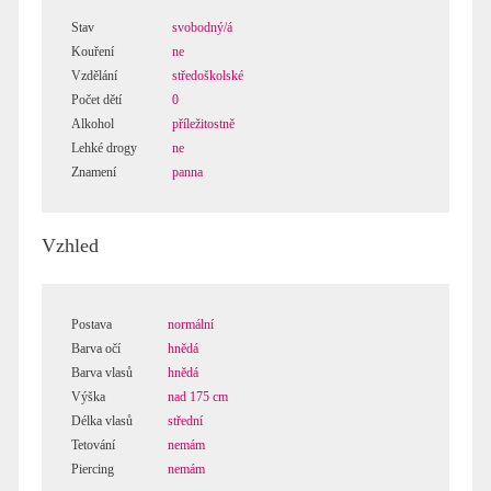
Stav
svobodný/á
Kouření
ne
Vzdělání
středoškolské
Počet dětí
0
Alkohol
příležitostně
Lehké drogy
ne
Znamení
panna
Vzhled
Postava
normální
Barva očí
hnědá
Barva vlasů
hnědá
Výška
nad 175 cm
Délka vlasů
střední
Tetování
nemám
Piercing
nemám