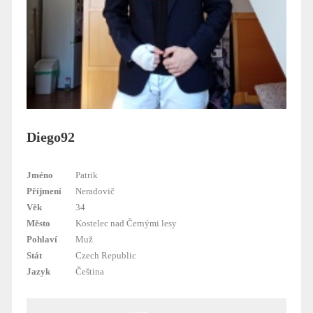
Diego92
Jméno
Patrik
Příjmení
Neradovič
Věk
34
Město
Kostelec nad Černými lesy
Pohlaví
Muž
Stát
Czech Republic
Jazyk
Čeština