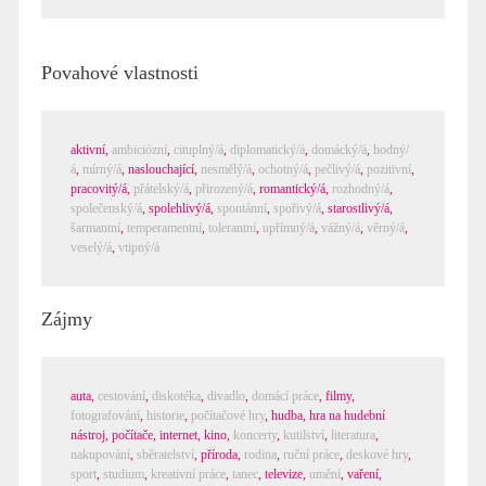
Povahové vlastnosti
aktivní
,
ambiciózní
,
cituplný/á
,
diplomatický/á
,
domácký/á
,
hodný/
á
,
mírný/á
,
naslouchající
,
nesmělý/á
,
ochotný/á
,
pečlivý/á
,
pozitivní
,
pracovitý/á
,
přátelský/á
,
přirozený/á
,
romantický/á
,
rozhodný/á
,
společenský/á
,
spolehlivý/á
,
spontánní
,
spořivý/á
,
starostlivý/á
,
šarmantní
,
temperamentní
,
tolerantní
,
upřímný/á
,
vážný/á
,
věrný/á
,
veselý/á
,
vtipný/á
Zájmy
auta
,
cestování
,
diskotéka
,
divadlo
,
domácí práce
,
filmy
,
fotografování
,
historie
,
počítačové hry
,
hudba
,
hra na hudební
nástroj
,
počítače, internet
,
kino
,
koncerty
,
kutilství
,
literatura
,
nakupování
,
sběratelství
,
příroda
,
rodina
,
ruční práce
,
deskové hry
,
sport
,
studium
,
kreativní práce
,
tanec
,
televize
,
umění
,
vaření
,