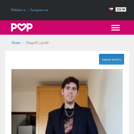
|
Přihlásit se
Zaregistrovat
Home
~ Diego92 | profil
napsat zprávu