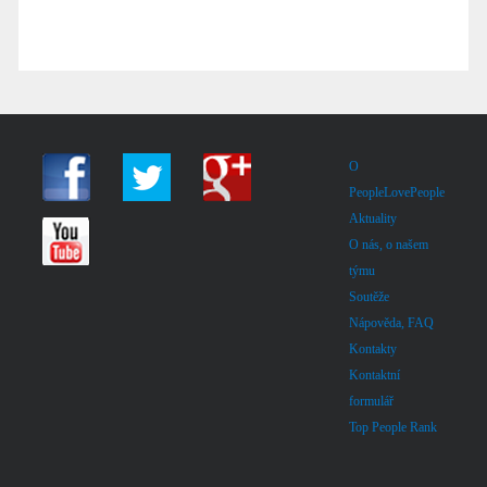
O
PeopleLovePeople
Aktuality
O nás, o našem
týmu
Soutěže
Nápověda, FAQ
Kontakty
Kontaktní
formulář
Top People Rank