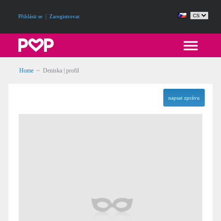
|
Přihlásit se
Zaregistrovat
Home
~ Deniska | profil
napsat zprávu