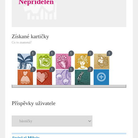
Nepřidělen
Získané kartičky
Co to znamená?
1
1
1
1
1
1
1
1
2
Příspěvky uživatele
Stejně tě Miluju...