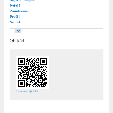
Neřeš !
Zamilovaná...
Proč?!
Smutek
QR kód
Co znamená QR kód?