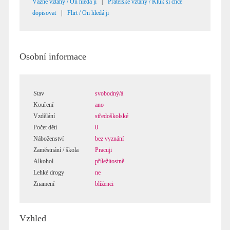
Vážné vztahy / On hledá ji
|
Přátelské vztahy / Kluk si chce
dopisovat
|
Flirt / On hledá ji
Osobní informace
Stav
svobodný/á
Kouření
ano
Vzdělání
středoškolské
Počet dětí
0
Náboženství
bez vyznání
Zaměstnání / škola
Pracuji
Alkohol
příležitostně
Lehké drogy
ne
Znamení
blíženci
Vzhled