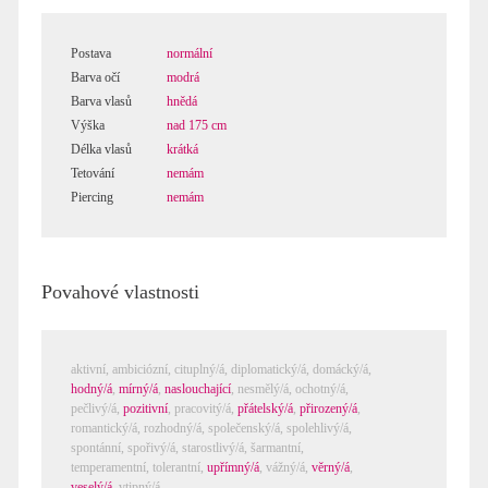
Postava
normální
Barva očí
modrá
Barva vlasů
hnědá
Výška
nad 175 cm
Délka vlasů
krátká
Tetování
nemám
Piercing
nemám
Povahové vlastnosti
aktivní,
ambiciózní
,
cituplný/á
,
diplomatický/á
,
domácký/á
,
hodný/á
,
mírný/á
,
naslouchající
,
nesmělý/á
,
ochotný/á
,
pečlivý/á
,
pozitivní
,
pracovitý/á
,
přátelský/á
,
přirozený/á
,
romantický/á
,
rozhodný/á
,
společenský/á
,
spolehlivý/á
,
spontánní
,
spořivý/á
,
starostlivý/á
,
šarmantní
,
temperamentní
,
tolerantní
,
upřímný/á
,
vážný/á
,
věrný/á
,
veselý/á
,
vtipný/á