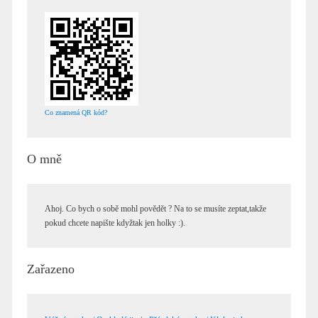
Co znamená QR kód?
O mně
Ahoj. Co bych o sobě mohl povědět ? Na to se musíte zeptat,takže
pokud chcete napište kdyžtak jen holky :).
Zařazeno