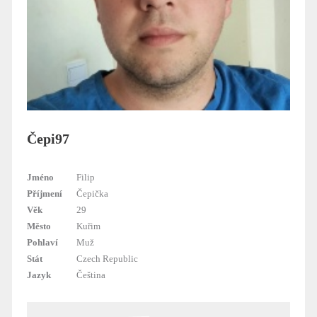
Čepi97
Jméno
Filip
Příjmení
Čepička
Věk
29
Město
Kuřim
Pohlaví
Muž
Stát
Czech Republic
Jazyk
Čeština