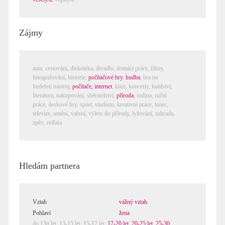
Zájmy
auta,
cestování
,
diskotéka
,
divadlo
,
domácí práce
,
filmy
,
fotografování
,
historie
,
počítačové hry
,
hudba
,
hra na
hudební nástroj
,
počítače, internet
,
kino
,
koncerty
,
kutilství
,
literatura
,
nakupování
,
sběratelství
,
příroda
,
rodina
,
ruční
práce
,
deskové hry
,
sport
,
studium
,
kreativní práce
,
tanec
,
televize
,
umění
,
vaření
,
výlety do přírody
,
lyžování
,
zahrada
,
zpěv
,
zvířata
Hledám partnera
Vztah
vážný vztah
Pohlaví
žena
do 13ti let,
13-15 let
,
15-17 let
,
17-20 let
,
20-25 let
,
25-30