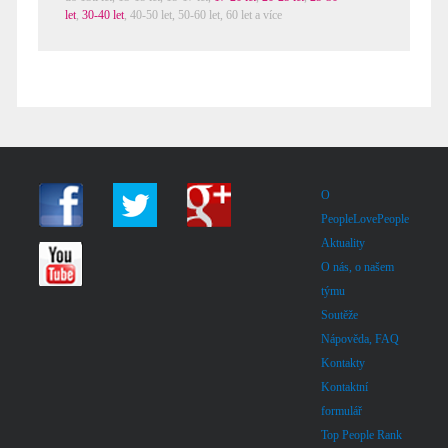
let
,
30-40 let
,
40-50 let
,
50-60 let
,
60 let a více
O
PeopleLovePeople
Aktuality
O nás, o našem
týmu
Soutěže
Nápověda, FAQ
Kontakty
Kontaktní
formulář
Top People Rank