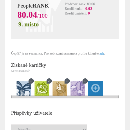
Předchozí rank: 80.06
People
RANK
-0.02
Rozdíl ranku:
80.04
0
Rozdíl umístění:
/100
9. místo
Čepi97 je na seznamce. Pro zobrazení seznamka profilu klikněte
zde
.
Získané kartičky
Co to znamená?
1
2
1
1
Příspěvky uživatele