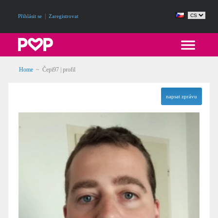
|
Přihlásit se
Zaregistrovat
Home
~ Čepi97 | profil
napsat zprávu