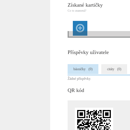
Získané kartičky
Co to znamená?
Příspěvky uživatele
básničky
(0)
citáty
(0)
Žádné příspěvky.
QR kód