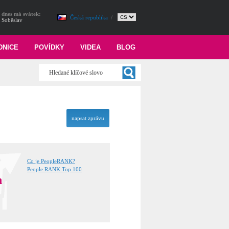
dnes má svátek:
Česká republika
/
Soběslav
DNICE
POVÍDKY
VIDEA
BLOG
napsat zprávu
Co je PeopleRANK?
People RANK Top 100
n