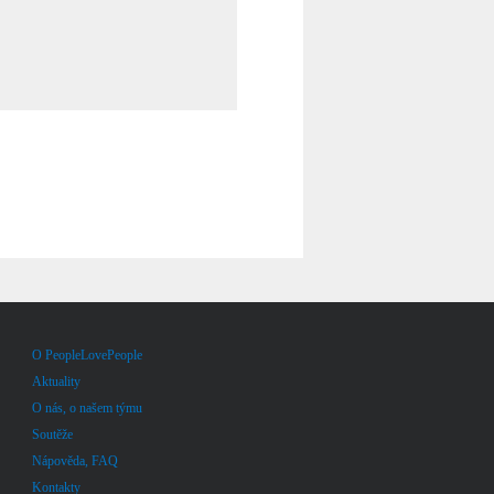
O PeopleLovePeople
Aktuality
O nás, o našem týmu
Soutěže
Nápověda, FAQ
Kontakty