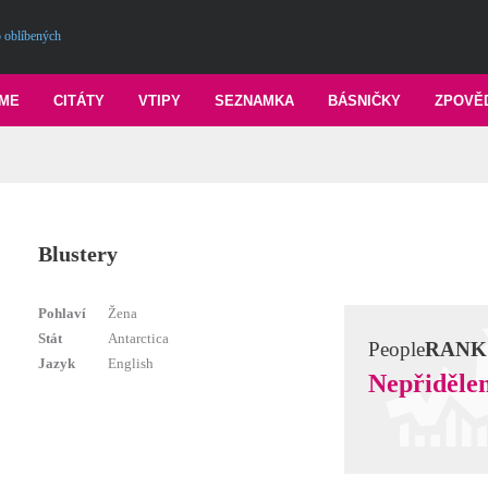
 oblíbených
ME
CITÁTY
VTIPY
SEZNAMKA
BÁSNIČKY
ZPOVĚ
Blustery
Pohlaví
Žena
Stát
Antarctica
People
RANK
Jazyk
English
Nepřiděle