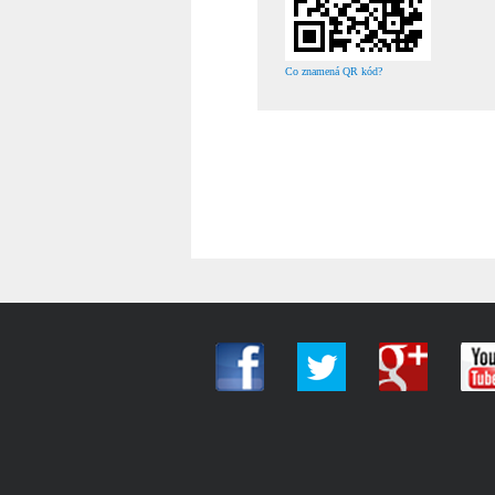
Co znamená QR kód?