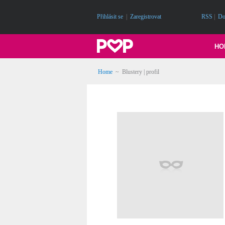
Přihlásit se
|
Zaregistrovat
RSS
|
Do
HO
Home
~ Blustery | profil