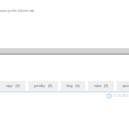
amka profilu klikněte
zde
.
vtipy
(0)
povídky
(0)
blog
(0)
videa
(0)
zpov
11.10.2021