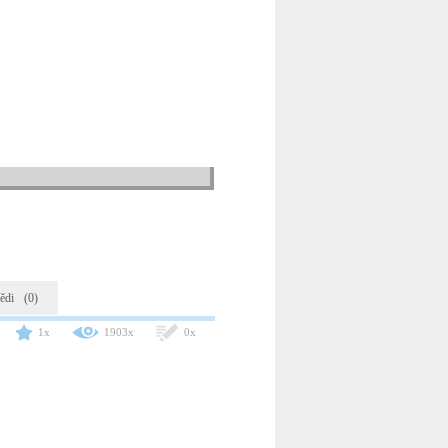
ědi
(0)
1x
1903x
0x