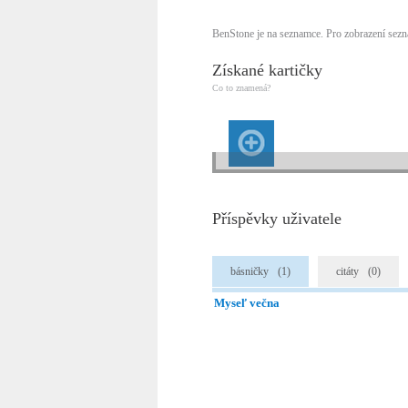
BenStone je na seznamce. Pro zobrazení sezn
Získané kartičky
Co to znamená?
Příspěvky uživatele
básničky
(1)
citáty
(0)
Myseľ večna