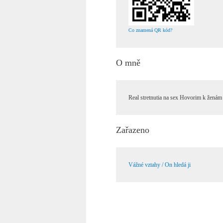
Co znamená QR kód?
O mně
Real stretnutia na sex Hovorim k ženám
Zařazeno
Vážné vztahy / On hledá ji