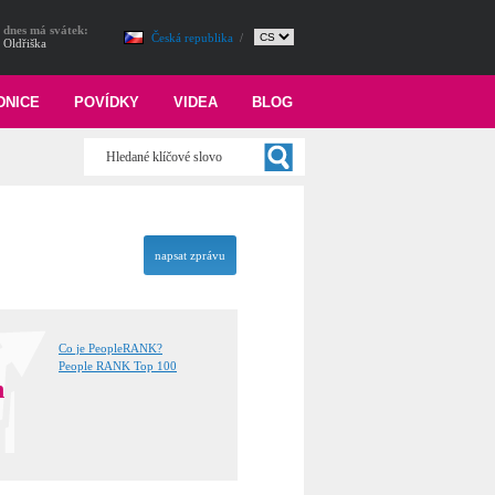
dnes má svátek:
Česká republika
/
Oldřiška
DNICE
POVÍDKY
VIDEA
BLOG
napsat zprávu
Co je PeopleRANK?
People RANK Top 100
n