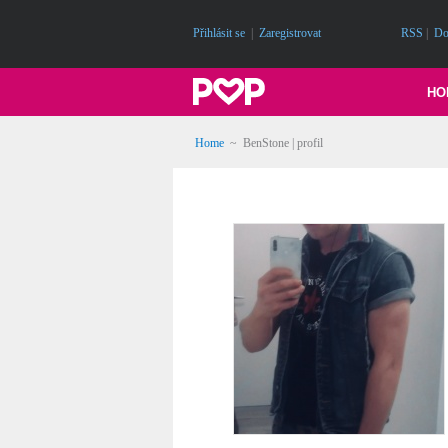
Přihlásit se
|
Zaregistrovat
RSS
|
Do
HO
Home
~ BenStone | profil