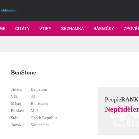
 oblíbených
ME
CITÁTY
VTIPY
SEZNAMKA
BÁSNIČKY
ZPOVĚ
BenStone
Jméno
Benjamín
Věk
33
People
RANK
Město
Bratislava
Nepřiděle
Pohlaví
Muž
Stát
Czech Republic
Jazyk
Slovenčina