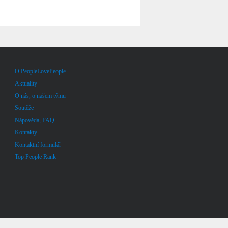
O PeopleLovePeople
Aktuality
O nás, o našem týmu
Soutěže
Nápověda, FAQ
Kontakty
Kontaktní formulář
Top People Rank