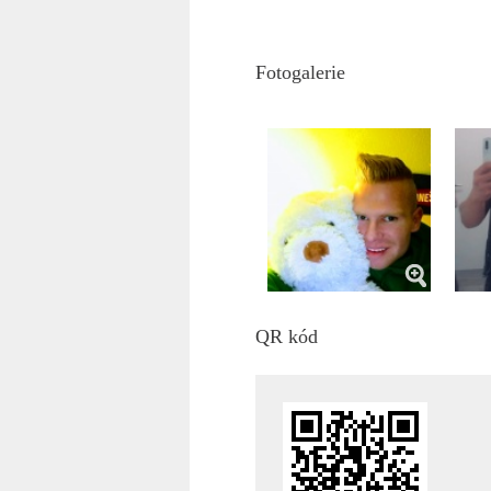
Fotogalerie
QR kód