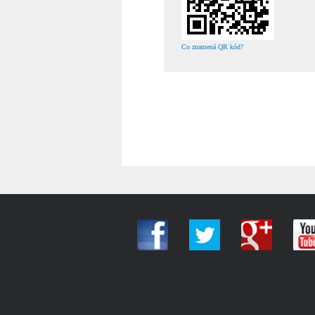
Co znamená QR kód?