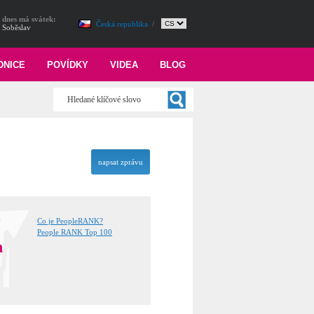
dnes má svátek:
Česká republika
/
Soběslav
DNICE
POVÍDKY
VIDEA
BLOG
napsat zprávu
Co je PeopleRANK?
People RANK Top 100
n