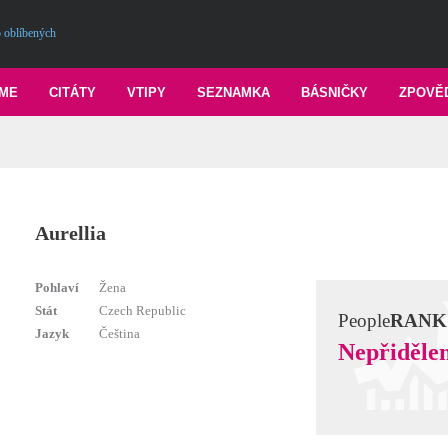
 oblíbených
ME
CITÁTY
VTIPY
SEZNAMKA
BÁSNIČKY
ZPOVĚ
Aurellia
Pohlaví
Žena
Stát
Czech Republic
People
RANK
Jazyk
Čeština
Nepřiděle