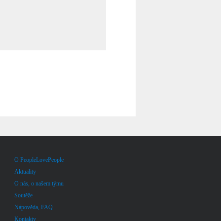
O PeopleLovePeople
Aktuality
O nás, o našem týmu
Soutěže
Nápověda, FAQ
Kontakty