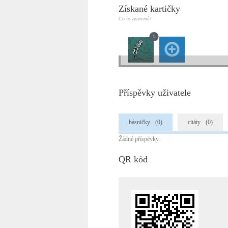
Získané kartičky
Co to znamená?
1
Příspěvky uživatele
básničky
(0)
citáty
(0)
Žádné příspěvky.
QR kód