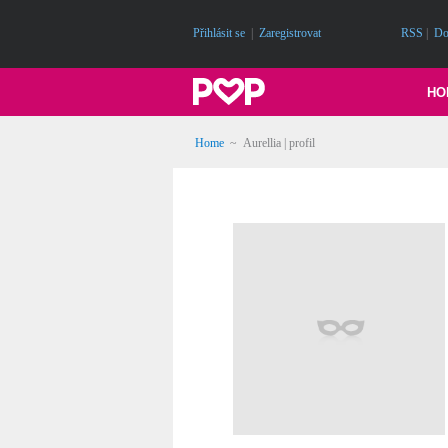
Přihlásit se
|
Zaregistrovat
RSS
|
Do
HO
Home
~ Aurellia | profil