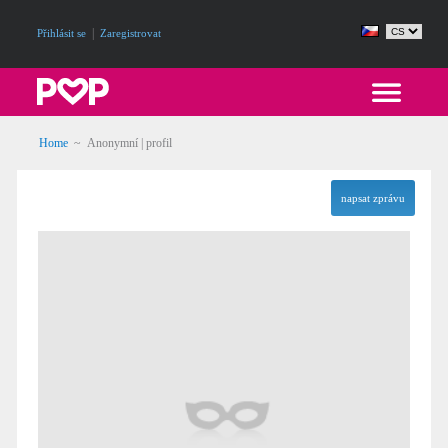
|
Přihlásit se
Zaregistrovat
Home
~ Anonymní | profil
napsat zprávu