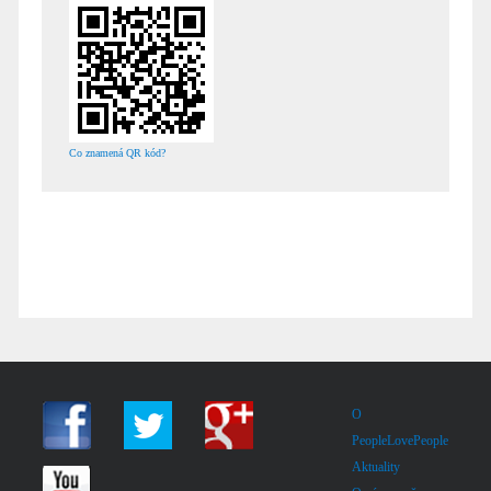
Co znamená QR kód?
O
PeopleLovePeople
Aktuality