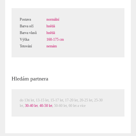
Postava
normální
Barva očí
hnědá
Barva vlasů
hnědá
Výška
160-175 cm
Tetování
nemám
Hledám partnera
do 13ti let,
13-15 let
,
15-17 let
,
17-20 let
,
20-25 let
,
25-30
let
,
30-40 let
,
40-50 let
,
50-60 let
,
60 let a více