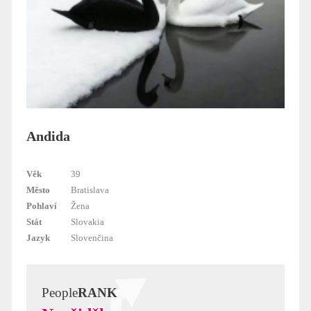
Andida
Věk
39
Město
Bratislava
Pohlaví
Žena
Stát
Slovakia
Jazyk
Slovenčina
People
RANK