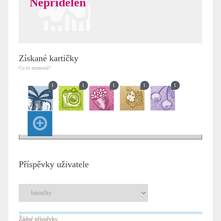
Nepřidělen
Získané kartičky
Co to znamená?
1
1
1
1
1
Příspěvky uživatele
Žádné příspěvky.