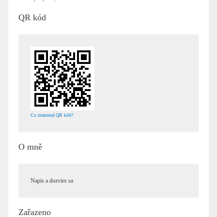
QR kód
Co znamená QR kód?
O mně
Napis a dozvies sa
Zařazeno