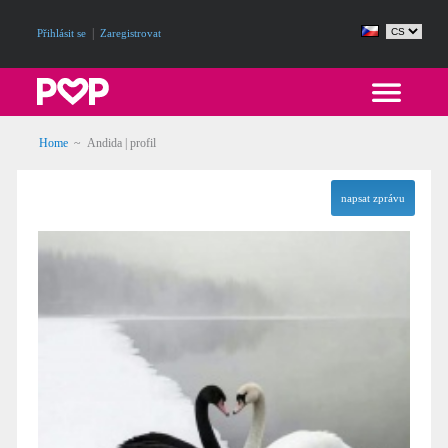
|
Přihlásit se
Zaregistrovat
Home
~ Andida | profil
napsat zprávu