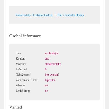
Vážné vztahy / Lesbička hledá ji
|
Flirt / Lesbička hledá ji
Osobní informace
Stav
svobodný/á
Kouření
ano
Vzdělání
středoškolské
Počet dětí
0
Náboženství
bez vyznání
Zaměstnání / škola
Operator
Alkohol
ne
Lehké drogy
ne
Vzhled