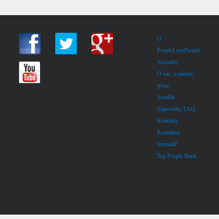
O
PeopleLovePeople
Aktuality
O nás, o našem
týmu
Soutěže
Nápověda, FAQ
Kontakty
Kontaktní
formulář
Top People Rank